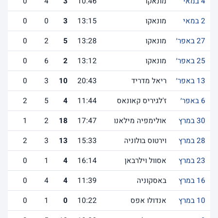
4 במאי
מונאקו
10:46
3
4
0
2 במאי
מונאקו
13:15
3
0
0
27 באפר׳
מונאקו
13:28
5
2
0
25 באפר׳
מונאקו
13:12
2
6
0
13 באפר׳
ריאל מדריד
20:43
10
3
0
6 באפר׳
ז'לגיריס קאונאס
11:44
4
5
2
30 במרץ
אולימפיה מילאנו
17:47
18
2
1
28 במרץ
וירטוס בולוניה
15:33
13
3
2
23 במרץ
אסוול וילרבאן
16:14
4
1
0
16 במרץ
באסקוניה
11:39
4
4
0
10 במרץ
אנדולו אפס
10:22
0
1
0