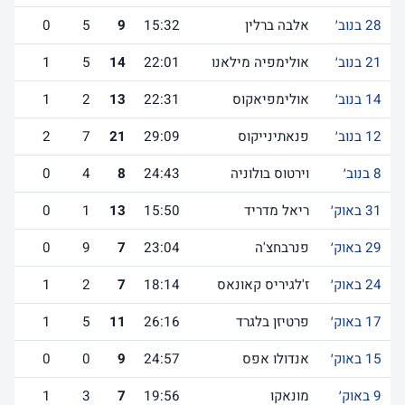
28 בנוב׳
אלבה ברלין
15:32
9
5
0
21 בנוב׳
אולימפיה מילאנו
22:01
14
5
1
14 בנוב׳
אולימפיאקוס
22:31
13
2
1
12 בנוב׳
פנאתינייקוס
29:09
21
7
2
8 בנוב׳
וירטוס בולוניה
24:43
8
4
0
31 באוק׳
ריאל מדריד
15:50
13
1
0
29 באוק׳
פנרבחצ'ה
23:04
7
9
0
24 באוק׳
ז'לגיריס קאונאס
18:14
7
2
1
17 באוק׳
פרטיזן בלגרד
26:16
11
5
1
15 באוק׳
אנדולו אפס
24:57
9
0
0
9 באוק׳
מונאקו
19:56
7
3
1