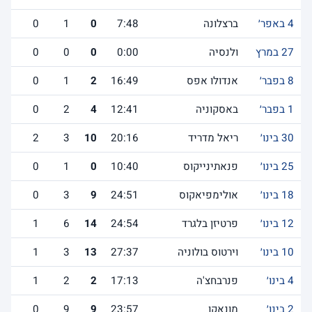
4 באפר׳
ברצלונה
7:48
0
1
0
27 במרץ
ולנסיה
0:00
0
0
0
8 בפבר׳
אנדולו אפס
16:49
2
1
0
1 בפבר׳
באסקוניה
12:41
4
2
0
30 בינו׳
ריאל מדריד
20:16
10
3
2
25 בינו׳
פנאתינייקוס
10:40
0
1
0
18 בינו׳
אולימפיאקוס
24:51
9
3
0
12 בינו׳
פרטיזן בלגרד
24:54
14
6
1
10 בינו׳
וירטוס בולוניה
27:37
13
3
1
4 בינו׳
פנרבחצ'ה
17:13
2
2
1
2 בינו׳
מונאקו
23:57
9
9
0