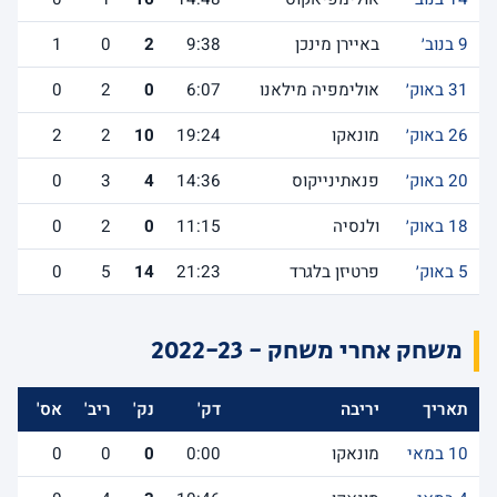
9 בנוב׳
באיירן מינכן
9:38
2
0
1
31 באוק׳
אולימפיה מילאנו
6:07
0
2
0
26 באוק׳
מונאקו
19:24
10
2
2
20 באוק׳
פנאתינייקוס
14:36
4
3
0
18 באוק׳
ולנסיה
11:15
0
2
0
5 באוק׳
פרטיזן בלגרד
21:23
14
5
0
משחק אחרי משחק - 2022-23
תאריך
יריבה
דק'
נק'
ריב'
אס'
לש
10 במאי
מונאקו
0:00
0
0
0