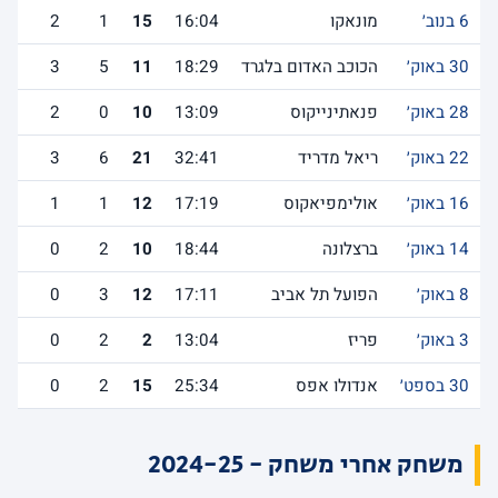
6 בנוב׳
מונאקו
16:04
15
1
2
30 באוק׳
הכוכב האדום בלגרד
18:29
11
5
3
28 באוק׳
פנאתינייקוס
13:09
10
0
2
22 באוק׳
ריאל מדריד
32:41
21
6
3
16 באוק׳
אולימפיאקוס
17:19
12
1
1
14 באוק׳
ברצלונה
18:44
10
2
0
8 באוק׳
הפועל תל אביב
17:11
12
3
0
3 באוק׳
פריז
13:04
2
2
0
30 בספט׳
אנדולו אפס
25:34
15
2
0
משחק אחרי משחק - 2024-25