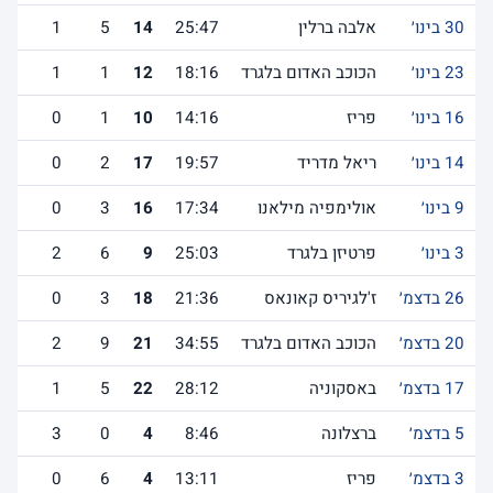
30 בינו׳
אלבה ברלין
25:47
14
5
1
23 בינו׳
הכוכב האדום בלגרד
18:16
12
1
1
16 בינו׳
פריז
14:16
10
1
0
14 בינו׳
ריאל מדריד
19:57
17
2
0
9 בינו׳
אולימפיה מילאנו
17:34
16
3
0
3 בינו׳
פרטיזן בלגרד
25:03
9
6
2
26 בדצמ׳
ז'לגיריס קאונאס
21:36
18
3
0
20 בדצמ׳
הכוכב האדום בלגרד
34:55
21
9
2
17 בדצמ׳
באסקוניה
28:12
22
5
1
5 בדצמ׳
ברצלונה
8:46
4
0
3
3 בדצמ׳
פריז
13:11
4
6
0