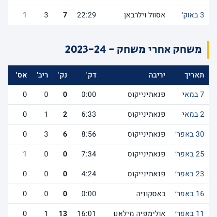
3 באוק׳
אסוול וילרבאן
22:29
7
3
1
משחק אחרי משחק - 2023-24
תאריך
יריבה
דק'
נק'
ריב'
אס'
לש
7 במאי
פנאתינייקוס
0:00
0
0
0
2 במאי
פנאתינייקוס
6:33
2
1
0
30 באפר׳
פנאתינייקוס
8:56
6
3
0
25 באפר׳
פנאתינייקוס
7:34
0
0
1
23 באפר׳
פנאתינייקוס
4:24
0
0
0
16 באפר׳
באסקוניה
0:00
0
0
0
11 באפר׳
אולימפיה מילאנו
16:01
13
1
0