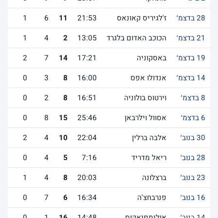
28 בדצמ׳
ז'לגיריס קאונאס
21:53
11
6
1
21 בדצמ׳
הכוכב האדום בלגרד
13:05
2
4
1
19 בדצמ׳
באסקוניה
17:21
14
7
2
14 בדצמ׳
אנדולו אפס
16:00
8
3
0
8 בדצמ׳
וירטוס בולוניה
16:51
8
2
0
6 בדצמ׳
אסוול וילרבאן
25:46
15
8
0
30 בנוב׳
אלבה ברלין
22:04
10
4
2
28 בנוב׳
ריאל מדריד
7:16
5
4
0
23 בנוב׳
ברצלונה
20:03
8
4
1
16 בנוב׳
פנרבחצ'ה
16:34
6
7
0
14 בנוב׳
אולימפיאקוס
14:48
16
1
0