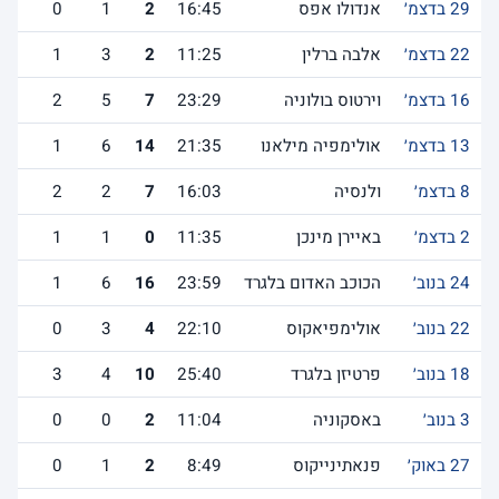
29 בדצמ׳
אנדולו אפס
16:45
2
1
0
22 בדצמ׳
אלבה ברלין
11:25
2
3
1
16 בדצמ׳
וירטוס בולוניה
23:29
7
5
2
13 בדצמ׳
אולימפיה מילאנו
21:35
14
6
1
8 בדצמ׳
ולנסיה
16:03
7
2
2
2 בדצמ׳
באיירן מינכן
11:35
0
1
1
24 בנוב׳
הכוכב האדום בלגרד
23:59
16
6
1
22 בנוב׳
אולימפיאקוס
22:10
4
3
0
18 בנוב׳
פרטיזן בלגרד
25:40
10
4
3
3 בנוב׳
באסקוניה
11:04
2
0
0
27 באוק׳
פנאתינייקוס
8:49
2
1
0