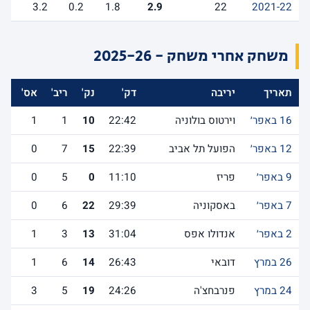
3.2
0.2
1.8
2.9
22
2021-22
משחק אחרי משחק - 2025-26
תאריך
יריבה
דק'
נק'
ריב'
אס'
לש
16 באפר׳
וירטוס בולוניה
22:42
10
1
1
12 באפר׳
הפועל תל אביב
22:39
15
7
0
9 באפר׳
פריז
11:10
0
5
0
7 באפר׳
באסקוניה
29:39
22
6
0
2 באפר׳
אנדולו אפס
31:04
13
3
1
26 במרץ
דובאי
26:43
14
6
1
24 במרץ
פנרבחצ'ה
24:26
19
5
3