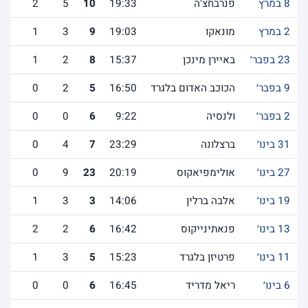
8 במרץ
פנרבחצ'ה
19:33
10
5
2
2 במרץ
מונאקו
19:03
9
3
1
23 בפבר׳
באיירן מינכן
15:37
8
2
1
9 בפבר׳
הכוכב האדום בלגרד
16:50
5
2
0
2 בפבר׳
ולנסיה
9:22
6
0
0
31 בינו׳
ברצלונה
23:29
7
4
0
27 בינו׳
אולימפיאקוס
20:19
23
9
0
19 בינו׳
אלבה ברלין
14:06
3
3
1
13 בינו׳
פנאתינייקוס
16:42
6
2
2
11 בינו׳
פרטיזן בלגרד
15:23
5
3
1
6 בינו׳
ריאל מדריד
16:45
6
0
0