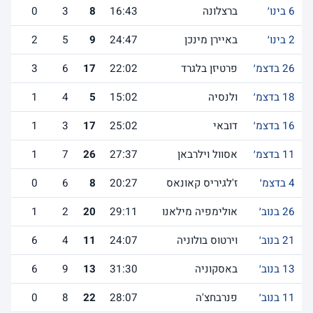
6 בינו׳
ברצלונה
16:43
8
3
0
2 בינו׳
באיירן מינכן
24:47
9
5
2
26 בדצמ׳
פרטיזן בלגרד
22:02
17
6
3
18 בדצמ׳
ולנסיה
15:02
5
4
1
16 בדצמ׳
דובאי
25:02
17
3
1
11 בדצמ׳
אסוול וילרבאן
27:37
26
7
1
4 בדצמ׳
ז'לגיריס קאונאס
20:27
8
6
0
26 בנוב׳
אולימפיה מילאנו
29:11
20
2
1
21 בנוב׳
וירטוס בולוניה
24:07
11
4
6
13 בנוב׳
באסקוניה
31:30
13
9
6
11 בנוב׳
פנרבחצ'ה
28:07
22
8
0