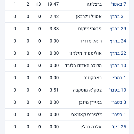
7 באפר׳
ברצלונה
19:47
13
2
1
31 במרץ
אסוול וילרבאן
2:42
0
0
0
29 במרץ
פנאתינייקוס
3:38
0
0
0
24 במרץ
ריאל מדריד
0:00
0
0
0
22 במרץ
אולימפיה מילאנו
0:00
0
0
0
10 במרץ
הכוכב האדום בלגרד
0:00
0
0
0
1 במרץ
באסקוניה
0:00
0
0
0
10 בפבר׳
צסק"א מוסקבה
3:51
0
0
0
3 בפבר׳
באיירן מינכן
0:00
0
0
0
1 בפבר׳
ז'לגיריס קאונאס
0:00
0
0
0
25 בינו׳
אלבה ברלין
0:00
0
0
0