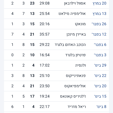
20 במרץ
אסוול וילרבאן
29:08
23
3
2
13 במרץ
אולימפיה מילאנו
25:54
13
7
4
26 בפבר׳
מונאקו
20:16
15
3
1
12 בפבר׳
באיירן מינכן
35:57
21
4
7
6 בפבר׳
הכוכב האדום בלגרד
29:22
15
8
1
3 בפבר׳
פרטיזן בלגרד
16:54
10
2
0
29 בינו׳
ולנסיה
17:02
4
2
1
22 בינו׳
פנאתינייקוס
25:10
13
8
3
20 בינו׳
אולימפיאקוס
23:50
21
4
2
15 בינו׳
ז'לגיריס קאונאס
19:24
17
5
1
8 בינו׳
ריאל מדריד
22:17
4
1
6