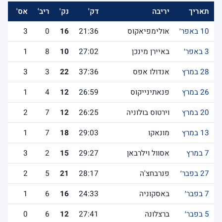
תאריך
יריבה
דק'
נק'
ריב'
אס'
לש
10 באפר׳
אולימפיאקוס
21:36
16
0
3
3 באפר׳
באיירן מינכן
27:02
10
8
1
28 במרץ
אנדולו אפס
37:36
22
3
3
26 במרץ
פנאתינייקוס
26:59
12
4
1
20 במרץ
וירטוס בולוניה
26:25
12
7
2
13 במרץ
מונאקו
29:03
18
7
1
7 במרץ
אסוול וילרבאן
29:27
15
2
3
27 בפבר׳
פנרבחצ'ה
28:17
21
5
2
7 בפבר׳
באסקוניה
24:33
16
6
1
5 בפבר׳
ברצלונה
27:41
12
6
0