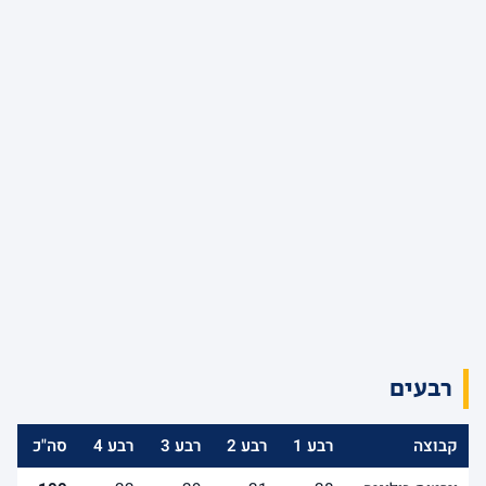
רבעים
קבוצה
רבע 1
רבע 2
רבע 3
רבע 4
סה"כ