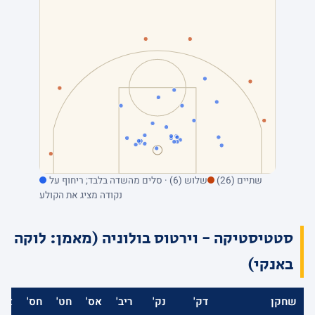
שתיים (26)
שלוש (6) · סלים מהשדה בלבד; ריחוף על
נקודה מציג את הקולע
סטטיסטיקה - וירטוס בולוניה (מאמן: לוקה
באנקי)
שחקן
דק'
נק'
ריב'
אס'
חט'
חס'
אב'