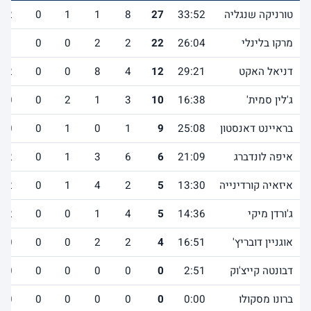
טורניקה שנגליה
33:52
27
8
1
1
0
2
מרקו בלינלי
26:04
22
2
2
0
0
1
דניאל האקט
29:21
12
4
8
0
0
2
ג'לין סמית'
16:38
10
3
1
2
0
0
בראיינט דאנסטון
25:08
9
1
0
1
0
0
איפה לונדברג
21:09
6
6
3
1
0
2
איזאיה קורדינייה
13:30
5
2
4
1
0
2
ג'ורדן מיקי
14:36
5
4
1
0
0
2
אוגניין דובריץ'
16:51
4
2
2
0
0
0
דבונטה קייצ'וק
2:51
0
0
0
0
0
0
ברונו מסקולו
0:00
0
0
0
0
0
0