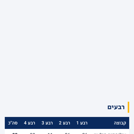
רבעים
קבוצה
רבע 1
רבע 2
רבע 3
רבע 4
סה"כ