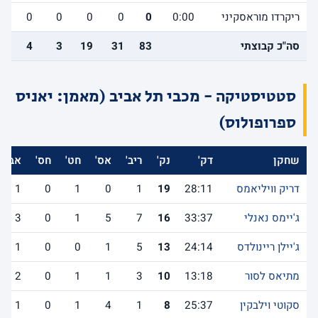
ריקרדו מוראסקיני
0:00
0
0
0
0
0
0
סה"כ קבוצתי
83
31
19
3
4
0
סטטיסטיקה - מכבי תל אביב (מאמן: יאניס
ספרופולוס)
שחקן
דק'
נק'
ריב'
אס'
חט'
חס'
אב'
דריק וויליאמס
28:11
19
1
0
1
0
1
ג'יימס נאנלי
33:37
16
7
5
1
0
3
ג'יילן ריינולדס
24:14
13
5
1
0
0
1
מתיאס לסור
13:18
10
3
1
1
0
2
סקוטי וילבקין
25:37
8
1
4
1
0
1