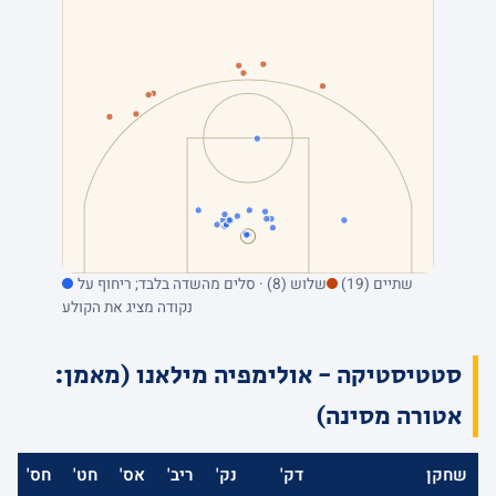
שתיים (19)
שלוש (8) · סלים מהשדה בלבד; ריחוף על
נקודה מציג את הקולע
סטטיסטיקה - אולימפיה מילאנו (מאמן:
אטורה מסינה)
שחקן
דק'
נק'
ריב'
אס'
חט'
חס'
א