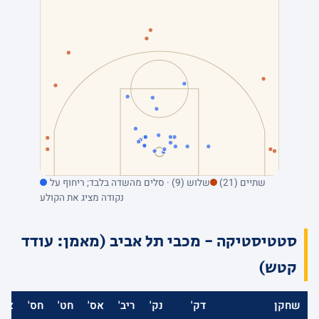
שתיים (21)
שלוש (9) · סלים מהשדה בלבד; ריחוף על
נקודה מציג את הקולע
סטטיסטיקה - מכבי תל אביב (מאמן: עודד
קטש)
שחקן
דק'
נק'
ריב'
אס'
חט'
חס'
אב'