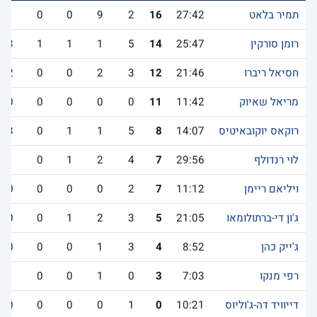
תמיר בלאט
27:42
16
2
9
0
0
1
רומן סורקין
25:47
14
5
1
1
1
3
חסיאל ריברו
21:46
12
3
2
0
0
2
מריאל שאיוק
11:42
11
0
0
0
0
0
רוקאס יוקובאיטיס
14:07
8
5
1
1
0
3
לוי רנדולף
29:56
7
4
2
1
0
1
ויליאם ריימן
11:12
7
2
0
0
0
0
ג'ון די-ברתולומאו
21:05
5
3
2
1
0
0
ג'ייק כהן
8:52
4
3
1
0
0
0
רפי מנקו
7:03
3
0
1
0
0
1
דייוויד דה-ג'וליוס
10:21
0
1
0
0
0
0