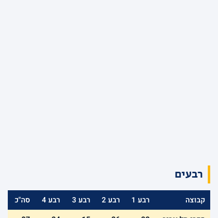
רבעים
קבוצה
רבע 1
רבע 2
רבע 3
רבע 4
סה"כ