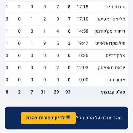
טים שניידר
17:18
8
7
0
0
2
1
אליאס ראפיקה
17:10
7
0
2
1
0
0
דייוויד מק'קורמק
14:58
6
4
1
0
0
1
וויל מקדואל-וייט
19:47
3
5
9
1
0
1
אמון דוריס
0:35
0
0
0
0
0
0
יונאס מאטיסק
12:03
0
2
0
0
0
0
אנטון נופר
0:00
0
0
0
0
0
0
סה"כ קבוצתי
93
29
31
7
2
8
מה דעתכם על המשחק?
💬 לדיון בפורום צהבת