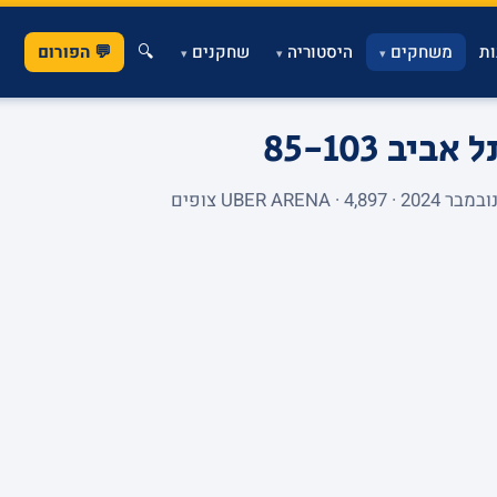
ת
משחקים
היסטוריה
שחקנים
🔍
💬 הפורום
▾
▾
▾
תל אביב
85-103