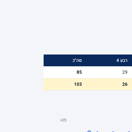
רבע 4
סה"כ
85
29
103
26
+25