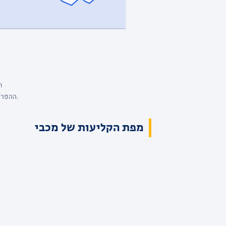
ר
ההפרש מנקודת המבט של מכבי, סל אחרי סל. כחול: מכבי מובילה. השיא: +23, הפיגור העמוק: -. הנתונים המלאים בטבלת הרבעים למעלה.
מפת הקליעות של מכבי