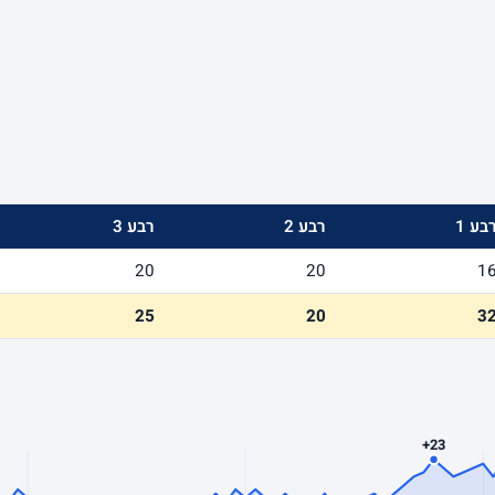
בע 1
רבע 2
רבע 3
20
20
1
25
20
3
+23