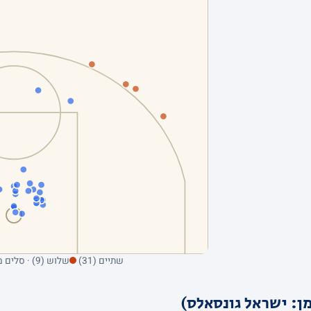
שתיים (31)
שלוש (9) · סלים מהשדה בלבד; ריחוף על נקודה מציג את הקולע
ן: ישראל גונסאלס)