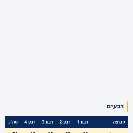
רבעים
קבוצה
רבע 1
רבע 2
רבע 3
רבע 4
סה"כ