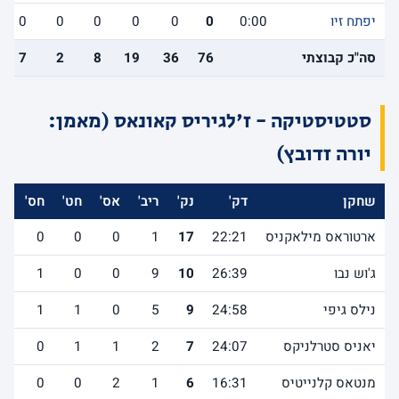
יפתח זיו
0:00
0
0
0
0
0
0
סה"כ קבוצתי
76
36
19
8
2
7
סטטיסטיקה - ז'לגיריס קאונאס (מאמן:
יורה זדובץ)
שחקן
דק'
נק'
ריב'
אס'
חט'
חס'
אב
ארטוראס מילאקניס
22:21
17
1
0
0
0
0
ג'וש נבו
26:39
10
9
0
0
1
1
נילס גיפי
24:58
9
5
0
1
1
2
יאניס סטרלניקס
24:07
7
2
1
1
0
1
מנטאס קלנייטיס
16:31
6
1
2
0
0
3