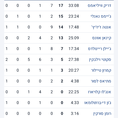
דריק וויליאמס
33:08
17
7
1
0
0
0
ג'יימס נאנלי
23:24
15
2
1
0
1
0
אנטה ז'יז'יץ'
17:48
14
9
0
0
1
1
קינאן אוונס
25:09
13
2
4
2
0
0
ג'יילן ריינולדס
17:34
7
8
1
0
0
1
סקוטי וילבקין
27:38
5
3
6
5
0
2
קמרון טיילור
20:27
3
1
1
0
0
1
מתיאס לסור
4:38
2
2
0
0
0
1
אנג'לו קלויארו
22:25
0
2
4
1
0
0
ג'ון די-ברתולומאו
4:33
0
0
1
0
0
1
רומן סורקין
3:16
0
0
0
0
0
0