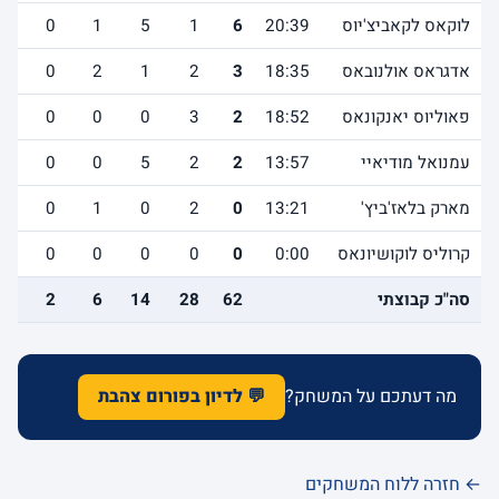
לוקאס לקאביצ'יוס
20:39
6
1
5
1
0
1
אדגראס אולנובאס
18:35
3
2
1
2
0
2
פאוליוס יאנקונאס
18:52
2
3
0
0
0
0
עמנואל מודיאיי
13:57
2
2
5
0
0
2
מארק בלאז'ביץ'
13:21
0
2
0
1
0
2
קרוליס לוקושיונאס
0:00
0
0
0
0
0
0
סה"כ קבוצתי
62
28
14
6
2
4
מה דעתכם על המשחק?
💬 לדיון בפורום צהבת
← חזרה ללוח המשחקים