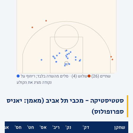
שתיים (26)
שלוש (4) · סלים מהשדה בלבד; ריחוף על
נקודה מציג את הקולע
סטטיסטיקה - מכבי תל אביב (מאמן: יאניס
ספרופולוס)
שחקן
דק'
נק'
ריב'
אס'
חט'
חס'
אב'