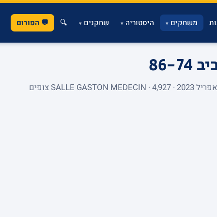
ת
משחקים
היסטוריה
שחקנים
🔍
💬 הפורום
▾
▾
▾
ביב
86-74