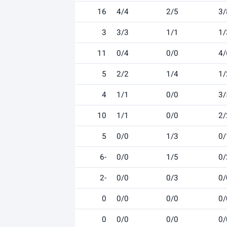
16
4/4
2/5
3/
3
3/3
1/1
1/
11
0/4
0/0
4/
5
2/2
1/4
1/
4
1/1
0/0
3/
10
1/1
0/0
2/
5
0/0
1/3
0/
-6
0/0
1/5
0/
-2
0/0
0/3
0/
0
0/0
0/0
0/
0
0/0
0/0
0/