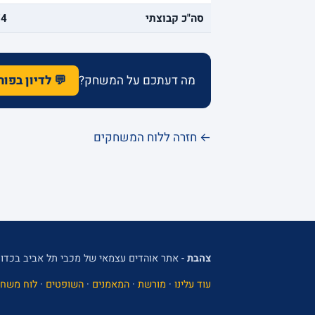
סה"כ קבוצתי
74
מה דעתכם על המשחק?
💬 לדיון בפו
← חזרה ללוח המשחקים
צהבת
- אתר אוהדים עצמאי של מכבי תל אביב בכדור
עוד עלינו
·
מורשת
·
המאמנים
·
השופטים
·
לוח משחק