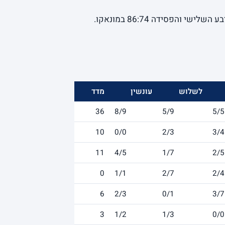
- אחרי מחצית צמודה, מכבי תל אביב קרסה ברבע השלישי והפסידה 86:74 במונאקו.
לשלוש
עונשין
מדד
36
8/9
5/9
5/5
10
0/0
2/3
3/4
11
4/5
1/7
2/5
0
1/1
2/7
2/4
6
2/3
0/1
3/7
3
1/2
1/3
0/0