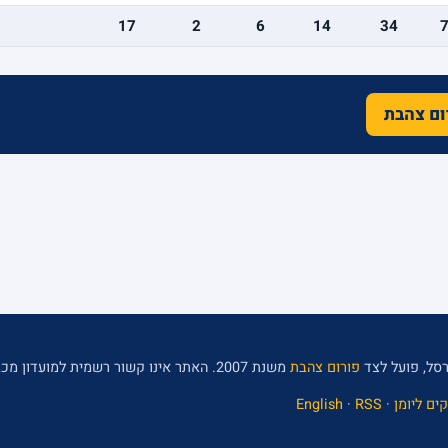
17
2
6
14
34
רום צהבת
סל, פועל לצד
פורום צהבת
משנת 2007. האתר אינו קשור רשמית למועדון מכבי תל אביב.
ים ליומן
·
RSS
·
English