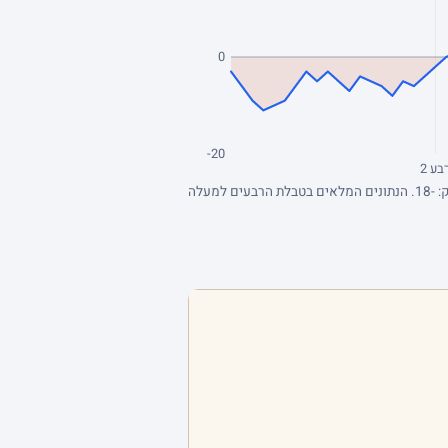
0
-20
בע 2