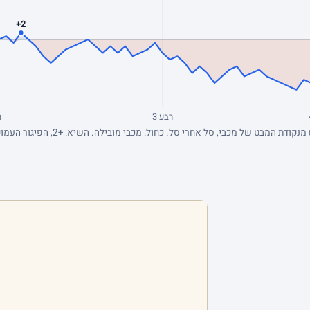
+2
רבע 3
ר