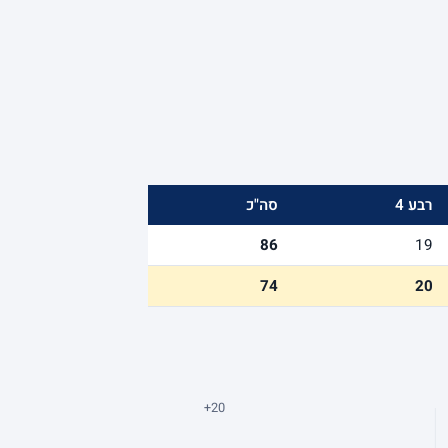
רבע 4
סה"כ
86
19
74
20
+20