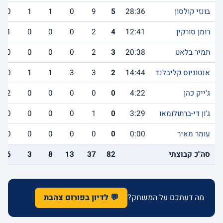
בונזי קולסון
28:36
5
9
0
1
1
0
רומן סורקין
12:41
4
2
0
0
0
1
תמיר בלאט
20:38
3
2
0
0
0
0
אנטוניוס קליבלנד
14:44
2
3
3
1
1
0
ג'ייק כהן
4:22
0
0
0
0
0
2
ג'ון די-ברתולומאו
3:29
0
1
0
0
0
0
עומר מאיר
0:00
0
0
0
0
0
0
סה"כ קבוצתי
82
37
13
8
3
6
מה דעתכם על המשחק?
💬 לדיון בפורום צהבת