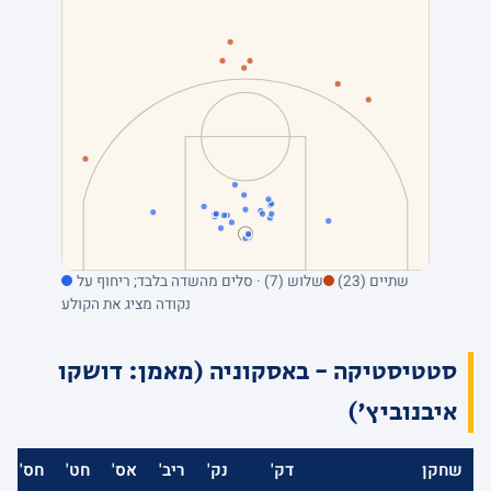
שתיים (23)
שלוש (7) · סלים מהשדה בלבד; ריחוף על
נקודה מציג את הקולע
סטטיסטיקה - באסקוניה (מאמן: דושקו
איבנוביץ')
שחקן
דק'
נק'
ריב'
אס'
חט'
חס'