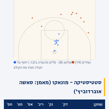
שתיים (19)
שלוש (8) · סלים מהשדה בלבד; ריחוף על
נקודה מציג את הקולע
סטטיסטיקה - מונאקו (מאמן: סאשה
אוברדוביץ')
שחקן
דק'
נק'
ריב'
אס'
חט'
חס'
אב