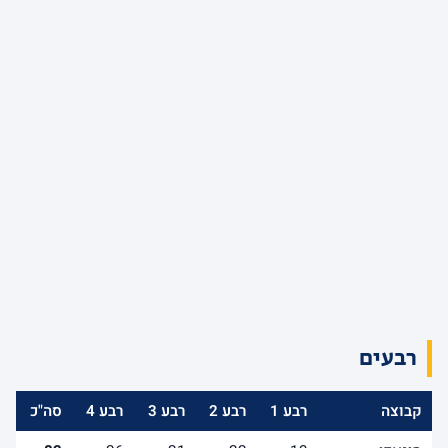
רבעים
קבוצה
רבע 1
רבע 2
רבע 3
רבע 4
סה"כ