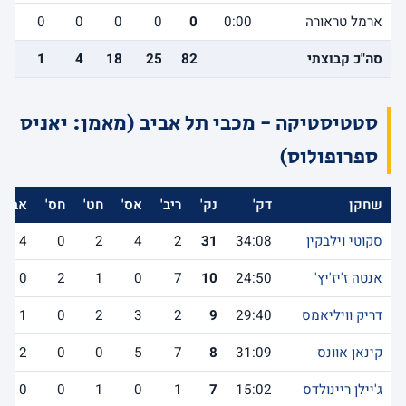
ארמל טראורה
0:00
0
0
0
0
0
0
סה"כ קבוצתי
82
25
18
4
1
4
סטטיסטיקה - מכבי תל אביב (מאמן: יאניס
ספרופולוס)
שחקן
דק'
נק'
ריב'
אס'
חט'
חס'
אב'
סקוטי וילבקין
34:08
31
2
4
2
0
4
אנטה ז'יז'יץ'
24:50
10
7
0
1
2
0
דריק וויליאמס
29:40
9
2
3
2
0
1
קינאן אוונס
31:09
8
7
5
0
0
2
ג'יילן ריינולדס
15:02
7
1
0
1
0
0