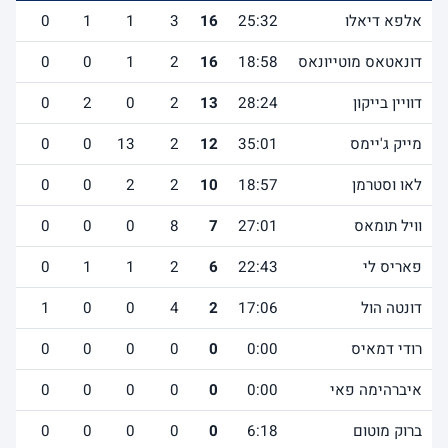
אלפא דיאלו
25:32
16
3
1
1
0
3
דונאטאס מוטייונאס
18:58
16
2
1
0
0
1
דוויין בייקון
28:24
13
2
0
2
0
2
מייק ג'יימס
35:01
12
2
13
0
0
4
לאו וסטרמן
18:57
10
2
2
0
0
4
וויל תומאס
27:01
7
8
0
0
0
0
פאריס לי
22:43
6
2
1
1
0
0
דונטה הול
17:06
2
4
0
0
1
0
רודי דמאיס
0:00
0
0
0
0
0
0
איברהימה פאי
0:00
0
0
0
0
0
0
ברוק מוטום
6:18
0
0
0
0
0
0