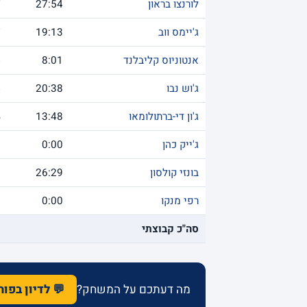
לורנצו בראון
27:54
7
ג'יימס ווב
19:13
7
אנטוניוס קליבלנד
8:01
5
ג'וש נבו
20:38
5
ג'ון די-ברתולומאו
13:48
4
ג'ייק כהן
0:00
0
בונזי קולסון
26:29
0
רפי מנקו
0:00
0
סה"כ קבוצתי
9
מה דעתכם על המשחק?
💬 לדיון בפו