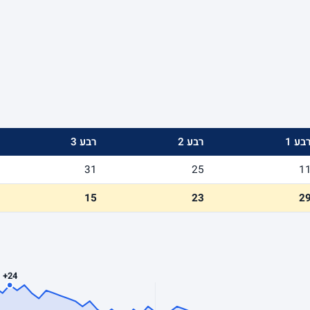
בע 1
רבע 2
רבע 3
31
25
1
15
23
2
+24