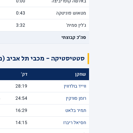
באלשה קופריביצה
0:00
מטאוש פוניטקה
0:43
ג'לין סמית'
3:32
סה"כ קבוצתי
סטטיסטיקה - מכבי תל אביב (מ
שחקן
דק'
נ
ווייד בולדווין
28:19
9
רומן סורקין
24:54
4
תמיר בלאט
16:29
9
חסיאל ריברו
14:15
9