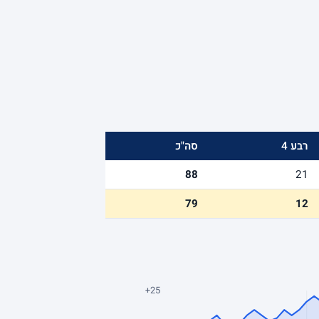
רבע 4
סה"כ
88
21
79
12
+25