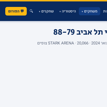
ת
משחקים
היסטוריה
שחקנים
🔍
💬 הפורום
▾
▾
▾
י תל אביב
88-79