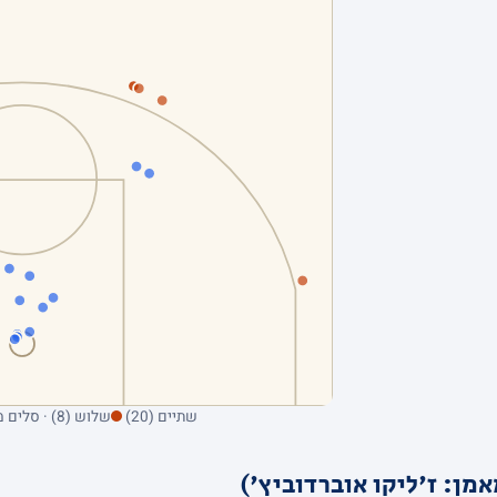
שתיים (20)
שלוש (8) · סלים מהשדה בלבד; ריחוף על נקודה מציג את הקולע
מן: ז'ליקו אוברדוביץ')