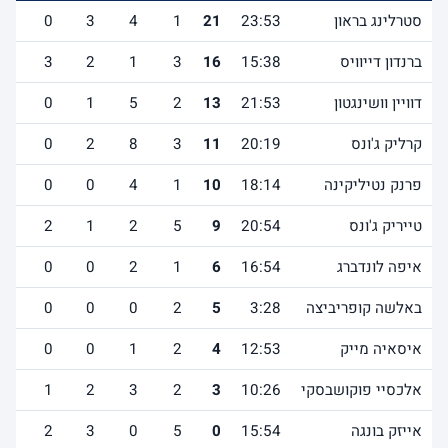
סטרלינג בראון
23:53
21
1
4
3
0
0
ברנדון דייוויס
15:38
16
3
1
2
3
2
דוויין וושינגטון
21:53
13
2
5
1
0
1
קרליק ג'ונס
20:19
11
3
8
2
0
1
פרנק נטיליקינה
18:14
10
1
4
0
0
0
טייריק ג'ונס
20:54
9
5
2
1
2
0
איפה לונדברג
16:54
6
1
2
0
0
1
באלשה קופריביצה
3:28
5
2
0
0
0
0
איסאיה מייק
12:53
4
2
1
0
0
0
אלכסיי פוקושבסקי
10:26
3
2
3
2
1
0
אייזק בונגה
15:54
0
5
0
3
2
0