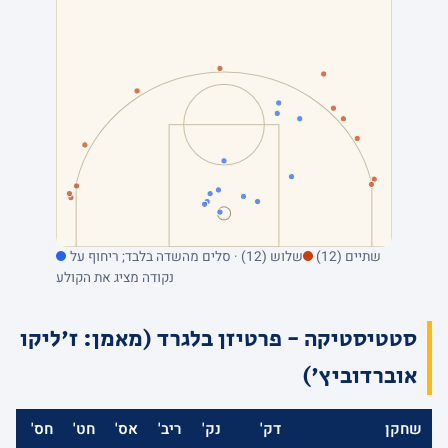
שתיים (12)
שלוש (12) · סלים מהשדה בלבד; ריחוף על
נקודה מציג את הקולע
סטטיסטיקה - פרטיזן בלגרד (מאמן: ז'ליקו
אוברדוביץ')
שחקן
דק'
נק'
ריב'
אס'
חט'
חס'
אב