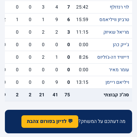
לוי רנדולף
25:42
7
4
3
0
0
1
טרביון וויליאמס
15:59
6
9
1
0
1
2
מריאל שאיוק
11:15
3
2
2
0
0
1
ג'ייק כהן
0:00
0
0
0
0
0
0
דייוויד דה-ג'וליוס
8:26
0
1
2
0
0
1
עומר מאיר
0:00
0
0
0
0
0
0
ויליאם ריימן
13:15
0
9
0
0
0
0
סה"כ קבוצתי
75
41
21
2
2
19
מה דעתכם על המשחק?
💬 לדיון בפורום צהבת