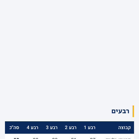
רבעים
קבוצה
רבע 1
רבע 2
רבע 3
רבע 4
סה"כ