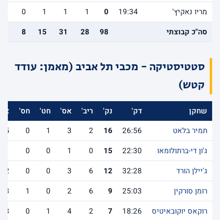
מריו נאקיץ'
19:34
0
1
1
1
0
1
סה"כ קבוצתי
98
28
31
15
8
6
סטטיסטיקה - מכבי תל אביב (מאמן: עודד
קטש)
שחקן
דק'
נק'
ריב'
אס'
חט'
חס'
אב'
תמיר בלאט
26:56
16
2
3
1
0
5
ג'ון די-ברתולומאו
22:30
15
0
1
0
0
1
ג'יילן הורד
32:28
12
6
3
0
0
2
רומן סורקין
25:03
9
6
2
0
1
3
רוקאס יוקובאיטיס
18:26
7
2
4
1
0
3