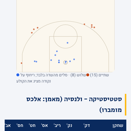
שתיים (15)
שלוש (8) · סלים מהשדה בלבד; ריחוף על
נקודה מציג את הקולע
סטטיסטיקה - ולנסיה (מאמן: אלכס
מומברו)
שחקן
דק'
נק'
ריב'
אס'
חט'
חס'
אב'