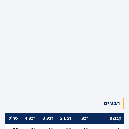
רבעים
קבוצה
רבע 1
רבע 2
רבע 3
רבע 4
סה"כ