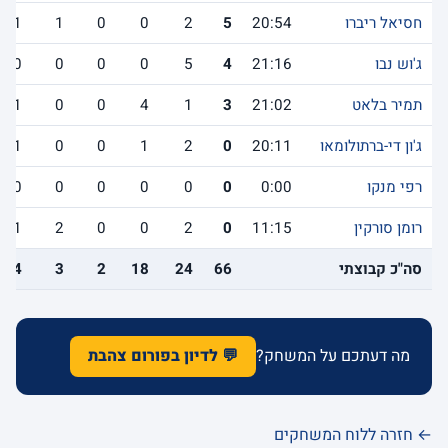
חסיאל ריברו
20:54
5
2
0
0
1
1
ג'וש נבו
21:16
4
5
0
0
0
0
תמיר בלאט
21:02
3
1
4
0
0
1
ג'ון די-ברתולומאו
20:11
0
2
1
0
0
1
רפי מנקו
0:00
0
0
0
0
0
0
רומן סורקין
11:15
0
2
0
0
2
1
סה"כ קבוצתי
66
24
18
2
3
14
מה דעתכם על המשחק?
💬 לדיון בפורום צהבת
← חזרה ללוח המשחקים