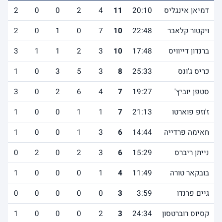
דמיאן אינגליס
20:10
11
4
2
0
0
2
ויקטור קלאבר
22:48
10
7
0
1
0
2
ברנדון דייוויס
17:48
10
3
2
1
1
3
כריס ג'ונס
25:33
8
3
5
3
0
1
סטפן יוביץ'
19:27
7
4
6
2
0
3
ז'וזפ פוארטו
21:13
7
1
1
0
0
1
חאימה פרדייה
14:44
6
3
1
0
0
1
נייתן ריברס
15:29
6
3
2
0
2
0
בובקאר טורה
11:49
4
1
0
0
0
1
גיים פרנדו
3:59
3
0
0
0
0
0
קסיוס רוברטסון
24:34
3
2
0
0
0
1