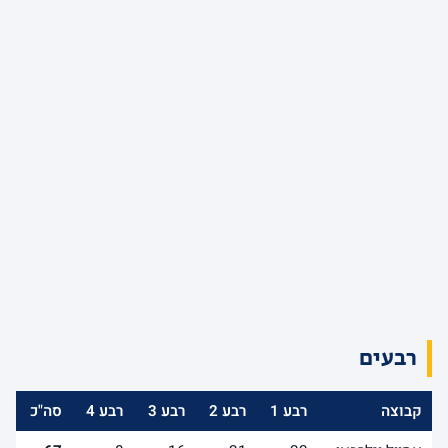
רבעים
קבוצה
רבע 1
רבע 2
רבע 3
רבע 4
סה"כ