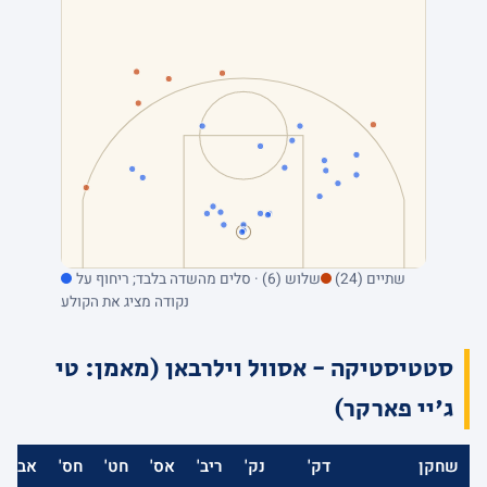
שתיים (24)
שלוש (6) · סלים מהשדה בלבד; ריחוף על
נקודה מציג את הקולע
סטטיסטיקה - אסוול וילרבאן (מאמן: טי
ג'יי פארקר)
שחקן
דק'
נק'
ריב'
אס'
חט'
חס'
אב'