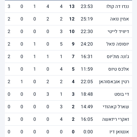
ננדו דה קולו
23:53
13
4
4
1
0
3
אמין נואה
25:19
12
2
2
0
0
2
דיוויד לייטי
22:30
10
3
0
0
0
2
יוסופה פאל
24:20
9
5
0
1
0
2
ג'ונה מת'יוס
16:31
7
1
1
1
0
2
אלכס טיוס
11:59
5
4
0
1
0
1
רטין אובאסוהאן
22:05
4
2
2
0
1
2
די בוסט
18:48
3
1
3
0
0
0
שארל קאהודי
14:49
2
3
0
0
0
0
זאקרי ריזאשה
16:05
2
4
0
0
0
3
אנטואן דיו
0:00
0
0
0
0
0
0