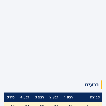
רבעים
קבוצה
רבע 1
רבע 2
רבע 3
רבע 4
סה"כ