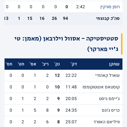
רומן סורקין
2:42
0
0
0
0
0
0
סה"כ קבוצתי
94
26
16
15
1
13
סטטיסטיקה - אסוול וילרבאן (מאמן: טי
ג'יי פארקר)
שחקן
דק'
נק'
ריב'
אס'
חט'
חס'
א
שארל קאהודי
22:22
12
2
1
0
0
1
קוסטאס אנטטוקומפו
11:48
10
0
1
0
0
2
ג'יימס גיסט
20:05
9
2
2
1
0
2
כריס ג'ונס
24:35
9
8
5
1
0
4
וויליאם האוורד
25:07
8
6
2
2
0
2