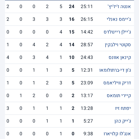
אנטה ז'יז'יץ'
25:11
24
5
2
0
0
2
ג'יימס נאנלי
26:15
16
3
3
3
0
2
ג'יילן ריינולדס
14:42
15
4
0
0
0
0
סקוטי וילבקין
28:57
14
4
2
4
0
1
קינאן אוונס
24:43
10
1
4
3
0
4
ג'ון די-ברתולומאו
12:31
5
3
1
1
0
0
דריק וויליאמס
23:09
5
3
2
1
0
1
קיירי תומאס
13:17
2
0
0
2
1
0
יפתח זיו
13:28
2
1
1
1
0
3
ג'ייק כהן
5:27
1
1
1
0
0
0
אנג'לו קלויארו
9:38
0
1
0
0
0
0