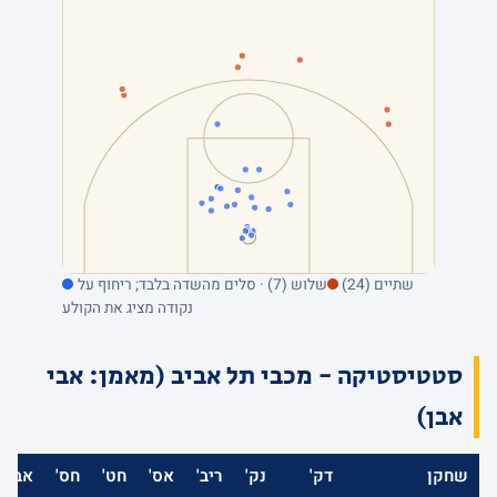
שתיים (24)
שלוש (7) · סלים מהשדה בלבד; ריחוף על
נקודה מציג את הקולע
סטטיסטיקה - מכבי תל אביב (מאמן: אבי
אבן)
שחקן
דק'
נק'
ריב'
אס'
חט'
חס'
אב'