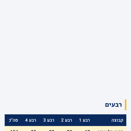
רבעים
קבוצה
רבע 1
רבע 2
רבע 3
רבע 4
סה"כ