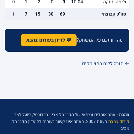
צ'ימה מונקה
10:04
0
0
2
1
0
2
סה"כ קבוצתי
69
30
15
7
1
3
מה דעתכם על המשחק?
💬 לדיון בפורום צהבת
← חזרה ללוח המשחקים
צהבת
- אתר אוהדים עצמאי של מכבי תל אביב בכדורסל, פועל לצד
פורום צהבת
משנת 2007. האתר אינו קשור רשמית למועדון מכבי תל
אביב.