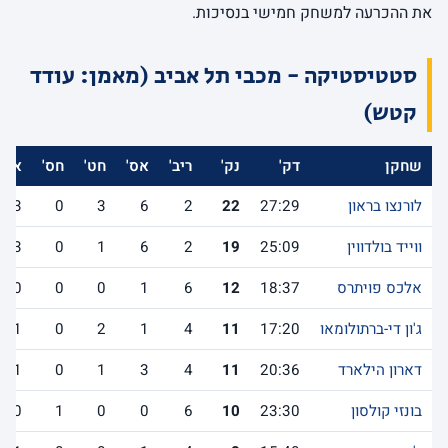
את ההכרעה למשחק חמישי בנסיכות.
סטטיסטיקה - מכבי תל אביב (מאמן: עודד
קטש)
שחקן
דק'
נק'
ריב'
אס'
חט'
חס'
אב'
לורנצו בראון
27:29
22
2
6
3
0
3
ווייד בולדווין
25:09
19
2
6
1
0
3
אלכס פויתרס
18:37
12
6
1
0
0
0
ג'ון די-ברתולומאו
17:20
11
4
1
2
0
1
דארון הילארד
20:36
11
4
3
1
0
1
בונזי קולסון
23:30
10
6
0
0
1
0