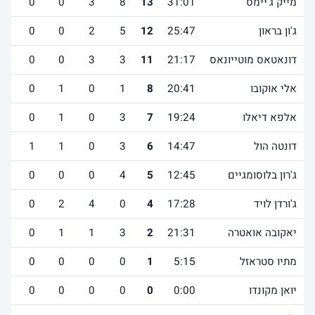
מייק ג'יימס
31:01
13
8
3
0
0
1
ג'ון בראון
25:47
12
5
2
0
0
0
דונאטאס מוטייונאס
21:17
11
3
3
0
0
1
אלי אוקובו
20:41
8
1
0
1
0
4
אלפא דיאלו
19:24
7
3
0
1
0
4
דונטה הול
14:47
6
3
0
1
1
0
ג'רון בלוסומגיים
12:45
5
4
0
0
0
0
ג'ורדן לויד
17:28
4
0
4
2
0
0
יאקובה אואטרה
21:31
2
3
1
1
0
0
מתיו סטראזל
5:15
1
0
0
0
0
1
יואן מקונדו
0:00
0
0
0
0
0
0