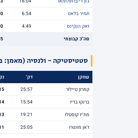
ג'ון די-ברתולומאו
16:04
3
תמיר בלאט
6:54
0
זאק הנקינס
4:49
0
סה"כ קבוצתי
85
סטטיסטיקה - ולנסיה (מאמן: פ
שחקן
דק'
נק'
קמרון טיילור
25:57
15
ברנקו בדיו
15:54
14
מת'יו קוסטלו
19:21
13
ז'אן מונטרו
25:05
11