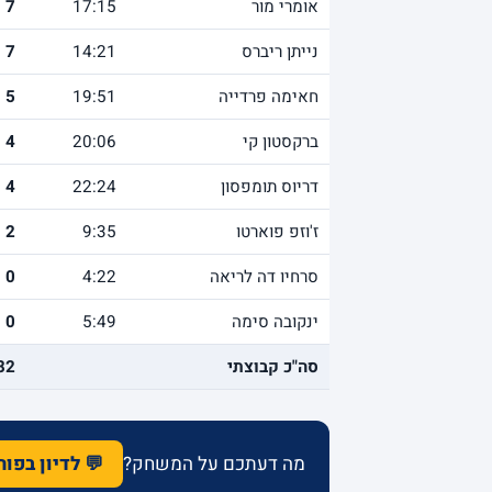
אומרי מור
17:15
7
נייתן ריברס
14:21
7
חאימה פרדייה
19:51
5
ברקסטון קי
20:06
4
דריוס תומפסון
22:24
4
ז'וזפ פוארטו
9:35
2
סרחיו דה לריאה
4:22
0
ינקובה סימה
5:49
0
סה"כ קבוצתי
82
מה דעתכם על המשחק?
💬 לדיון בפו