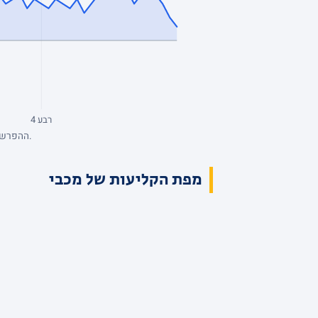
רבע 4
ההפרש מנקודת המבט של מכבי, סל אחרי סל. כחול: מכבי מובילה. השיא: +12, הפיגור העמוק: -8. הנתונים המלאים בטבלת הרבעים למעלה.
מפת הקליעות של מכבי