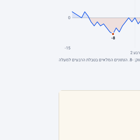
0
-8
-15
רבע 2