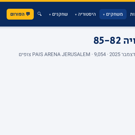
ת
משחקים
היסטוריה
שחקנים
🔍
💬 הפורום
▾
▾
▾
סיה
85-82