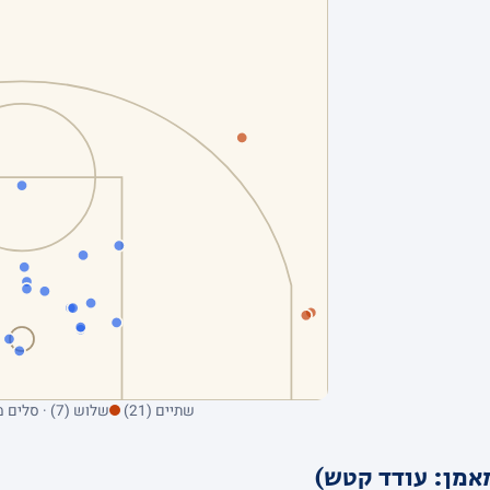
שתיים (21)
שלוש (7) · סלים מהשדה בלבד; ריחוף על נקודה מציג את הקולע
אמן: עודד קטש)