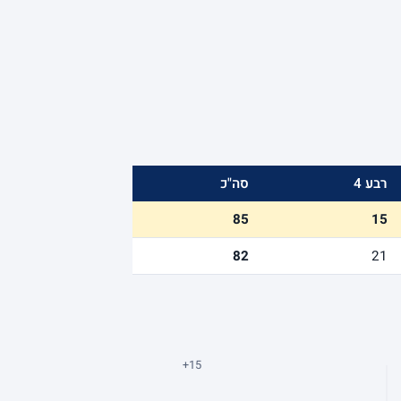
רבע 4
סה"כ
85
15
82
21
+15