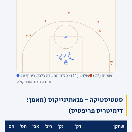
שתיים (27)
שלוש (11) · סלים מהשדה בלבד; ריחוף על
נקודה מציג את הקולע
סטטיסטיקה - פנאתינייקוס (מאמן:
דימיטריס פריפטיס)
שחקן
דק'
נק'
ריב'
אס'
חט'
חס'
א