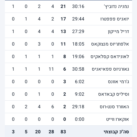
נמניה נדוביץ'
30:16
21
4
2
0
1
4
יואניס פפפטרו
29:44
17
2
4
1
0
1
דריל מייקון
27:29
13
4
4
0
1
4
אלפתריוס מנצוקאס
18:05
11
0
3
0
0
1
לאונידאס קסלאקיס
19:06
8
1
1
1
0
0
גאורגיוס פפאיאניס
30:58
6
11
1
1
1
2
ג'רמי אוונס
6:02
3
0
0
0
0
0
וסיליס קבאדאס
9:02
2
0
1
0
0
0
האוורד סנט-רוס
29:18
2
6
4
2
0
3
אוקארו ווייט
0:00
0
0
0
0
0
0
סה"כ קבוצתי
83
28
20
5
3
5