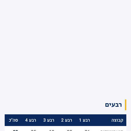
רבעים
קבוצה
רבע 1
רבע 2
רבע 3
רבע 4
סה"כ