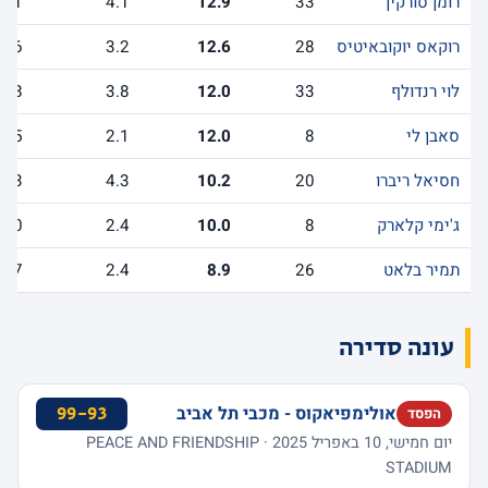
רומן סורקין
33
12.9
4.1
1.1
רוקאס יוקובאיטיס
28
12.6
3.2
4.6
לוי רנדולף
33
12.0
3.8
1.8
סאבן לי
8
12.0
2.1
2.5
חסיאל ריברו
20
10.2
4.3
1.3
ג'ימי קלארק
8
10.0
2.4
4.0
תמיר בלאט
26
8.9
2.4
6.7
עונה סדירה
אולימפיאקוס - מכבי תל אביב
99-93
הפסד
יום חמישי, 10 באפריל 2025 · PEACE AND FRIENDSHIP
STADIUM