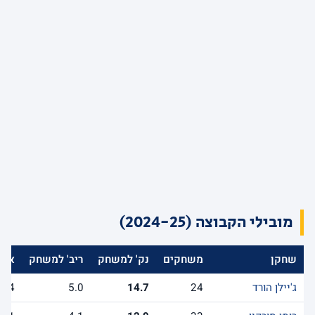
מובילי הקבוצה (2024-25)
שחקן
משחקים
נק' למשחק
ריב' למשחק
אס'
ג'יילן הורד
24
14.7
5.0
1.4