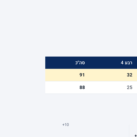
רבע 4
סה"כ
91
32
88
25
+10
+