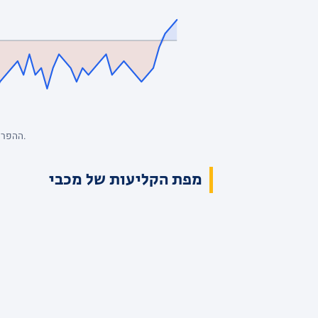
ההפרש מנקודת המבט של מכבי, סל אחרי סל. כחול: מכבי מובילה. השיא: +5, הפיגור העמוק: -9. הנתונים המלאים בטבלת הרבעים למעלה.
מפת הקליעות של מכבי