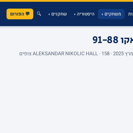
ת
משחקים
היסטוריה
שחקנים
🔍
💬 הפורום
▾
▾
▾
אקו
91-88