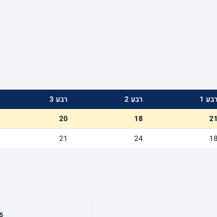
בע 1
רבע 2
רבע 3
20
18
2
21
24
1
5