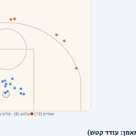
שתיים (19)
שלוש (8) · סלים מהשדה בלבד; ריחוף על נקודה מציג את הקולע
אמן: עודד קטש)