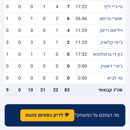
טי-ג'יי ליף
17:22
7
4
1
0
0
0
אושיי בריסט
26:56
6
2
0
1
0
1
ויליאם ריימן
11:29
4
1
0
0
0
0
ג'ימי קלארק
11:33
2
1
3
3
0
3
ג'ון די-ברתולומאו
17:32
0
0
1
1
0
1
ג'פרי דאוטין
0:00
0
0
0
0
0
0
גור לביא
0:00
0
0
0
0
0
0
סה"כ קבוצתי
83
22
21
10
0
9
מה דעתכם על המשחק?
💬 לדיון בפורום צהבת