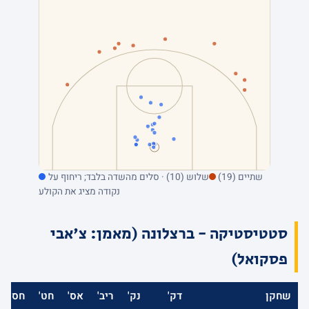
שתיים (19)
שלוש (10) · סלים מהשדה בלבד; ריחוף על
נקודה מציג את הקולע
סטטיסטיקה - ברצלונה (מאמן: צ'אבי
פסקואל)
שחקן
דק'
נק'
ריב'
אס'
חט'
חס'