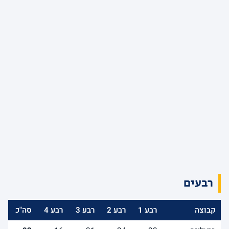
רבעים
קבוצה
רבע 1
רבע 2
רבע 3
רבע 4
סה"כ