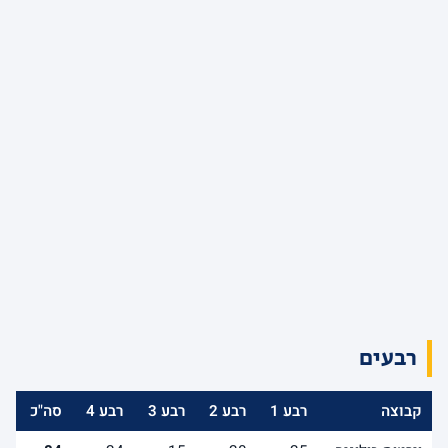
רבעים
קבוצה
רבע 1
רבע 2
רבע 3
רבע 4
סה"כ