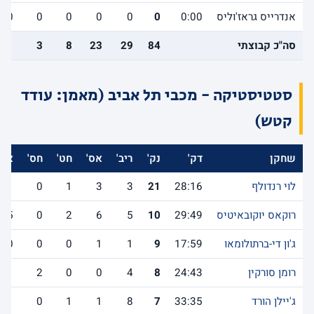
אנדרייס גראז'וליס
0:00
0
0
0
0
0
0
סה"כ קבוצתי
84
29
23
8
3
11
סטטיסטיקה - מכבי תל אביב (מאמן: עודד
קטש)
שחקן
דק'
נק'
ריב'
אס'
חט'
חס'
אב'
לוי רנדולף
28:16
21
3
3
1
0
1
רוקאס יוקובאיטיס
29:49
10
5
6
2
0
5
ג'ון די-ברתולומאו
17:59
9
1
1
0
0
0
רומן סורקין
24:43
8
4
0
0
2
1
ג'יילן הורד
33:35
7
8
1
1
0
1