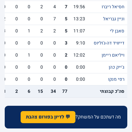
חסיאל ריברו
19:56
7
4
2
0
0
0
וניין גבריאל
13:23
5
7
0
0
0
2
סאבן לי
11:07
5
2
2
1
0
3
דייוויד דה-ג'וליוס
9:10
3
0
0
0
0
0
ויליאם ריימן
12:02
2
0
0
1
0
0
ג'ייק כהן
0:00
0
0
0
0
0
0
רפי מנקו
0:00
0
0
0
0
0
0
סה"כ קבוצתי
77
34
15
6
2
13
מה דעתכם על המשחק?
💬 לדיון בפורום צהבת