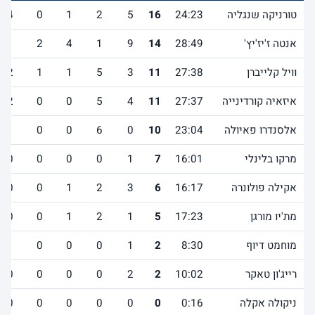
טורניקה שנגליה
24:23
16
5
2
1
0
4
אנטה ז'יז'יץ'
28:49
14
9
1
4
2
1
וויל קלייברן
27:38
11
3
5
1
1
2
איזאיה קורדינייה
27:37
11
4
5
0
0
2
אלסנדרו פאיולה
23:04
10
0
6
0
0
1
מרקו בלינלי
16:01
7
1
0
0
0
0
אקילה פולונרה
16:17
6
3
2
1
0
0
מת'יו מורגן
17:23
5
1
2
1
0
0
מוחמט דיוף
8:30
2
1
0
0
0
1
רייג'ון טאקר
10:02
2
2
0
0
0
0
ניקולה אקלה
0:16
0
0
0
0
0
0