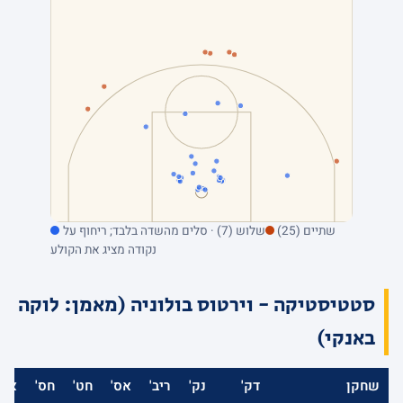
שתיים (25)
שלוש (7) · סלים מהשדה בלבד; ריחוף על
נקודה מציג את הקולע
סטטיסטיקה - וירטוס בולוניה (מאמן: לוקה
באנקי)
שחקן
דק'
נק'
ריב'
אס'
חט'
חס'
אב'