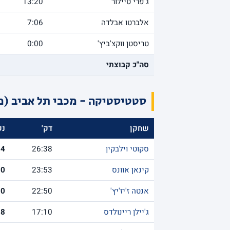
ג'פרי טיילור
13:20
אלברטו אבלדה
7:06
טריסטן ווקצ'ביץ'
0:00
סה"כ קבוצתי
סטטיסטיקה - מכבי תל אביב (מ
שחקן
דק'
נק
סקוטי וילבקין
26:38
14
קינאן אוונס
23:53
10
אנטה ז'יז'יץ'
22:50
10
ג'יילן ריינולדס
17:10
8