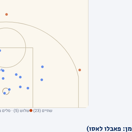
שתיים (23)
שלוש (5) · סלים מהשדה בלבד; ריחוף על נקודה מציג את הקולע
ן: פאבלו לאסו)