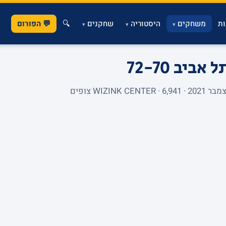
ת
משחקים
היסטוריה
שחקנים
🔍
💬 הפורום
▾
▾
▾
תל אביב
72-70