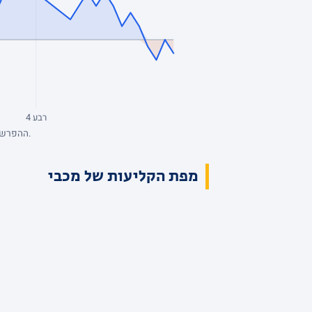
רבע 4
ההפרש מנקודת המבט של מכבי, סל אחרי סל. כחול: מכבי מובילה. השיא: +9, הפיגור העמוק: -10. הנתונים המלאים בטבלת הרבעים למעלה.
מפת הקליעות של מכבי