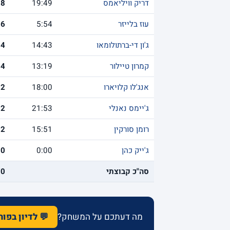
דריק וויליאמס
19:49
8
עוז בלייזר
5:54
6
ג'ון די-ברתולומאו
14:43
4
קמרון טיילור
13:19
4
אנג'לו קלויארו
18:00
2
ג'יימס נאנלי
21:53
2
רומן סורקין
15:51
2
ג'ייק כהן
0:00
0
סה"כ קבוצתי
70
מה דעתכם על המשחק?
💬 לדיון בפו