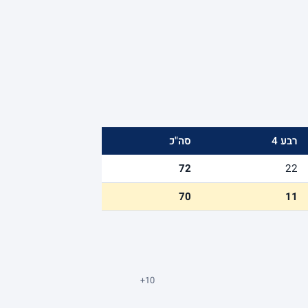
רבע 4
סה"כ
72
22
70
11
+10