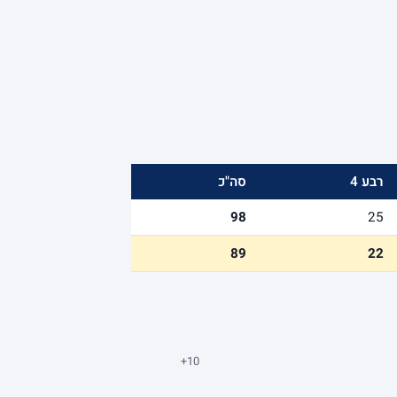
רבע 4
סה"כ
98
25
89
22
+10