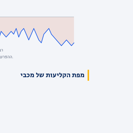
רבע
ההפרש מנקודת המבט של מכבי, סל אחרי סל. כחול: מכבי מובילה. השיא: +3, הפיגור העמוק: -10. הנתונים המלאים בטבלת הרבעים למעלה.
מפת הקליעות של מכבי