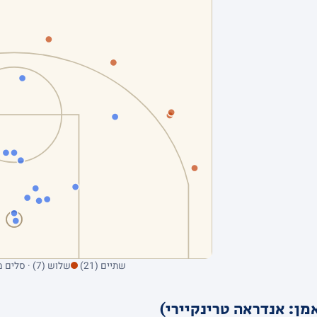
שתיים (21)
שלוש (7) · סלים מהשדה בלבד; ריחוף על נקודה מציג את הקולע
מן: אנדראה טרינקיירי)