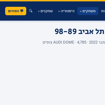
ת
משחקים
היסטוריה
שחקנים
🔍
💬 הפורום
▾
▾
▾
 תל אביב
98-89