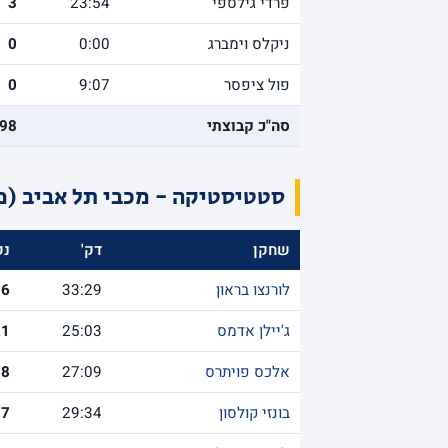
פרדי גילספי
23:54
3
ניקלס וימברג
0:00
0
פול ציפסר
9:07
0
סה"כ קבוצתי
98
סטטיסטיקה - מכבי תל אביב (מ
שחקן
דק'
נק
לורנצו בראון
33:29
36
ג'יילן אדמס
25:03
21
אלכס פויתרס
27:09
8
בונזי קולסון
29:34
7