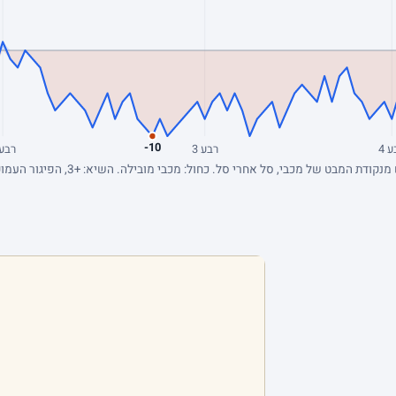
-10
 4
רבע 3
רבע 