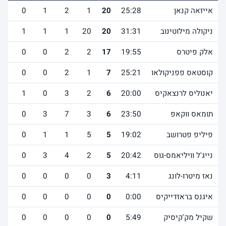
אייזאה קנאן
25:28
20
1
2
1
0
2
ניקולה מילוטינוב
31:31
20
20
1
1
1
1
אלק פיטרס
19:55
17
2
2
0
0
2
קוסטאס פפניקולאו
25:21
7
1
2
0
0
0
יאנוליס לרנצאקיס
20:00
6
2
3
0
1
0
תומאס ווקאפ
23:50
6
3
7
3
0
1
פיליפ פטרושב
19:02
5
5
1
1
0
0
נייג'ל וויליאמס-גוס
20:42
5
2
4
3
0
1
נאז מיטרו-לונג
4:11
3
0
0
0
0
1
איגנס בראזדייקיס
0:00
0
0
0
0
0
0
שקיל מק'קיסיק
5:49
0
0
0
0
0
0