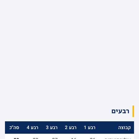
רבעים
קבוצה
רבע 1
רבע 2
רבע 3
רבע 4
סה"כ