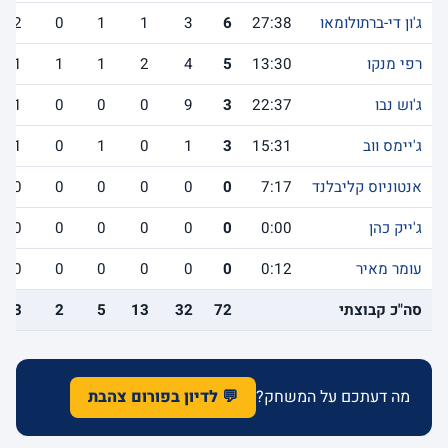
ג'ון די-ברתולומאו
27:38
6
3
1
1
0
2
רפי מנקו
13:30
5
4
2
1
1
1
ג'וש נבו
22:37
3
9
0
0
0
1
ג'יימס ווב
15:31
3
1
0
1
0
1
אנטוניוס קליבלנד
7:17
0
0
0
0
0
0
ג'ייק כהן
0:00
0
0
0
0
0
0
עומר מאיר
0:12
0
0
0
0
0
0
סה"כ קבוצתי
72
32
13
5
2
13
מה דעתכם על המשחק?
💬 לדיון בפורום צהבת