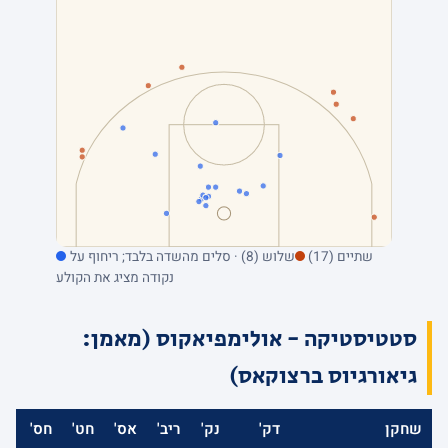
שתיים (17)
שלוש (8) · סלים מהשדה בלבד; ריחוף על
נקודה מציג את הקולע
סטטיסטיקה - אולימפיאקוס (מאמן:
גיאורגיוס ברצוקאס)
שחקן
דק'
נק'
ריב'
אס'
חט'
חס'
אב