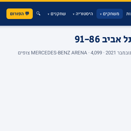
ת
משחקים
היסטוריה
שחקנים
🔍
💬 הפורום
▾
▾
▾
תל אביב
91-86