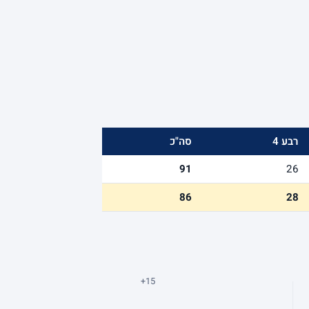
רבע 4
סה"כ
91
26
86
28
+15