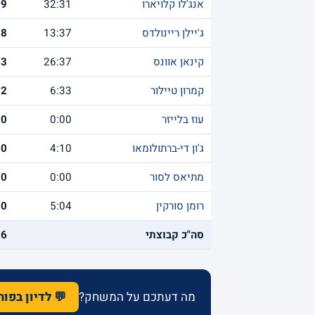
אנג'לו קלויארו
32:31
9
ג'יילן ריינולדס
13:37
8
קינאן אוונס
26:37
3
קמרון טיילור
6:33
2
עוז בלייזר
0:00
0
ג'ון די-ברתולומאו
4:10
0
מתיאס לסור
0:00
0
רומן סורקין
5:04
0
סה"כ קבוצתי
86
מה דעתכם על המשחק?
💬 לדיון בפו