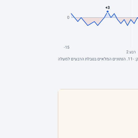
+3
0
-15
רבע 2