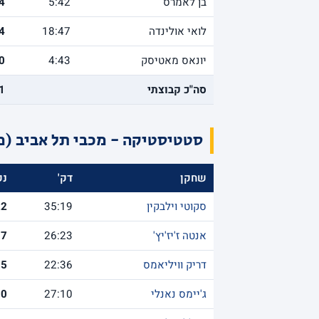
בן לאמרס
5:42
4
לואי אולינדה
18:47
4
יונאס מאטיסק
4:43
0
סה"כ קבוצתי
1
סטטיסטיקה - מכבי תל אביב (מ
שחקן
דק'
נק
סקוטי וילבקין
35:19
22
אנטה ז'יז'יץ'
26:23
17
דריק וויליאמס
22:36
15
ג'יימס נאנלי
27:10
10