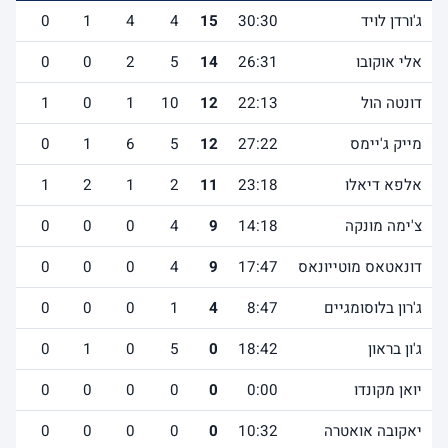
ג'ורדן לויד
30:30
15
4
4
1
0
1
אלי אוקובו
26:31
14
5
2
0
0
2
דונטה הול
22:13
12
10
1
0
1
0
מייק ג'יימס
27:22
12
5
6
1
0
4
אלפא דיאלו
23:18
11
2
1
2
1
1
צ'ימה מונקה
14:18
9
4
0
0
0
0
דונאטאס מוטייונאס
17:47
9
4
0
0
0
1
ג'רון בלוסומגיים
8:47
4
1
0
0
0
1
ג'ון בראון
18:42
0
5
0
1
0
0
יואן מקונדו
0:00
0
0
0
0
0
0
יאקובה אואטרה
10:32
0
0
0
0
0
0