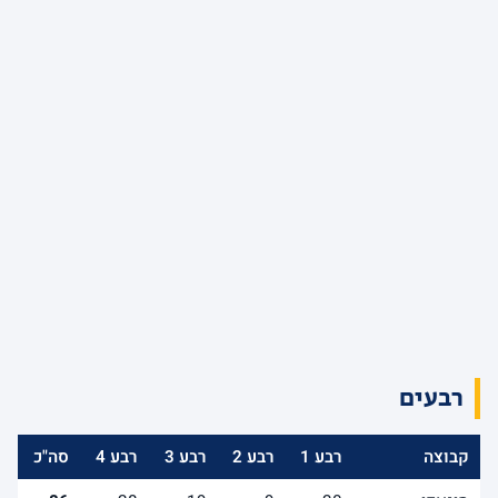
רבעים
קבוצה
רבע 1
רבע 2
רבע 3
רבע 4
סה"כ