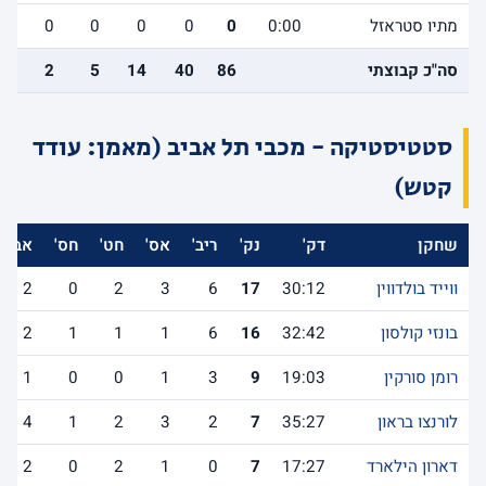
מתיו סטראזל
0:00
0
0
0
0
0
0
סה"כ קבוצתי
86
40
14
5
2
0
סטטיסטיקה - מכבי תל אביב (מאמן: עודד
קטש)
שחקן
דק'
נק'
ריב'
אס'
חט'
חס'
אב'
ווייד בולדווין
30:12
17
6
3
2
0
2
בונזי קולסון
32:42
16
6
1
1
1
2
רומן סורקין
19:03
9
3
1
0
0
1
לורנצו בראון
35:27
7
2
3
2
1
4
דארון הילארד
17:27
7
0
1
2
0
2