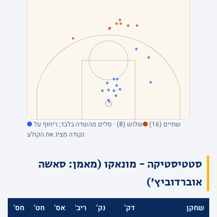
שתיים (16)
שלוש (8) · סלים מהשדה בלבד; ריחוף על
נקודה מציג את הקולע
סטטיסטיקה - מונאקו (מאמן: סאשה
אוברדוביץ')
שחקן
דק'
נק'
ריב'
אס'
חט'
חס'
אב