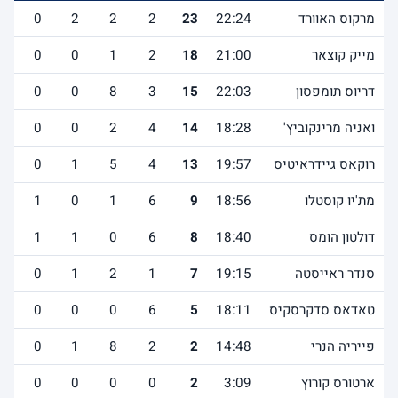
מרקוס האוורד
22:24
23
2
2
2
0
6
מייק קוצאר
21:00
18
2
1
0
0
2
דריוס תומפסון
22:03
15
3
8
0
0
2
ואניה מרינקוביץ'
18:28
14
4
2
0
0
2
רוקאס גיידראיטיס
19:57
13
4
5
1
0
0
מת'יו קוסטלו
18:56
9
6
1
0
1
0
דולטון הומס
18:40
8
6
0
1
1
0
סנדר ראייסטה
19:15
7
1
2
1
0
1
טאדאס סדקרסקיס
18:11
5
6
0
0
0
1
פייריה הנרי
14:48
2
2
8
1
0
2
ארטורס קורוץ
3:09
2
0
0
0
0
0