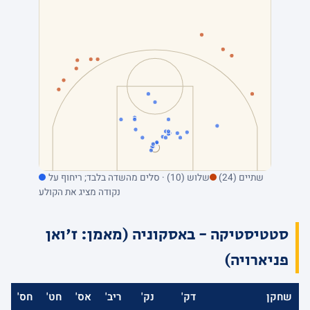
שתיים (24)
שלוש (10) · סלים מהשדה בלבד; ריחוף על
נקודה מציג את הקולע
סטטיסטיקה - באסקוניה (מאמן: ז'ואן
פניארויה)
שחקן
דק'
נק'
ריב'
אס'
חט'
חס'
א