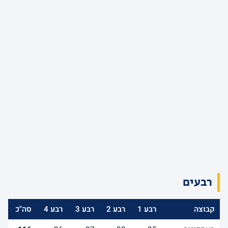
רבעים
קבוצה
רבע 1
רבע 2
רבע 3
רבע 4
סה"כ