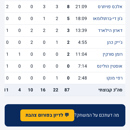
אלכס פויתרס
21:09
8
3
3
0
0
2
ג'ון די-ברתולומאו
18:09
5
2
1
0
0
0
דארון הילארד
13:39
3
2
2
2
0
1
ג'ייק כהן
4:55
2
1
0
2
0
0
רומן סורקין
11:04
2
0
0
0
1
1
אוסטין הולינס
7:14
0
0
0
0
0
1
רפי מנקו
2:48
0
1
0
0
0
0
סה"כ קבוצתי
87
22
16
10
4
11
מה דעתכם על המשחק?
💬 לדיון בפורום צהבת