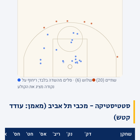
שתיים (20)
שלוש (6) · סלים מהשדה בלבד; ריחוף על
נקודה מציג את הקולע
סטטיסטיקה - מכבי תל אביב (מאמן: עודד
קטש)
שחקן
דק'
נק'
ריב'
אס'
חט'
חס'
אב'