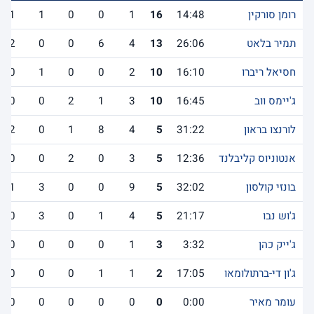
רומן סורקין
14:48
16
1
0
0
1
1
תמיר בלאט
26:06
13
4
6
0
0
2
חסיאל ריברו
16:10
10
2
0
0
1
0
ג'יימס ווב
16:45
10
3
1
2
0
0
לורנצו בראון
31:22
5
4
8
1
0
2
אנטוניוס קליבלנד
12:36
5
3
0
2
0
0
בונזי קולסון
32:02
5
9
0
0
3
1
ג'וש נבו
21:17
5
4
1
0
3
0
ג'ייק כהן
3:32
3
1
0
0
0
0
ג'ון די-ברתולומאו
17:05
2
1
1
0
0
0
עומר מאיר
0:00
0
0
0
0
0
0