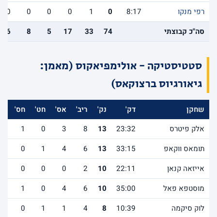
רפי מנקו
8:17
0
1
0
0
0
0
סה"כ קבוצתי
74
33
17
5
8
6
סטטיסטיקה - אולימפיאקוס (מאמן:
גיאורגיוס ברצוקאס)
שחקן
דק'
נק'
ריב'
אס'
חט'
חס'
אב
אלק פיטרס
23:32
13
8
3
0
1
4
תומאס ווקאפ
33:15
13
6
4
1
0
2
אייזאה קנאן
22:11
10
2
0
0
0
1
מוסטפא פאל
35:00
10
6
4
0
1
0
לוק סיקמה
10:39
8
4
1
1
0
0