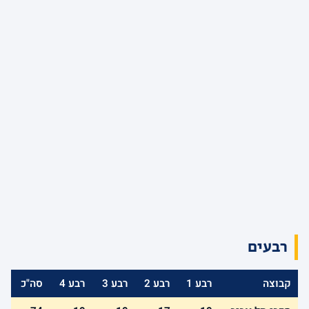
רבעים
קבוצה
רבע 1
רבע 2
רבע 3
רבע 4
סה"כ