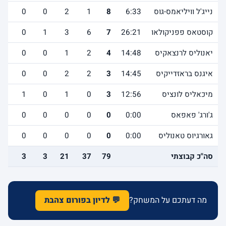
נייג'ל וויליאמס-גוס
6:33
8
1
2
0
0
0
קוסטאס פפניקולאו
26:21
7
6
3
1
0
1
יאנוליס לרנצאקיס
14:48
4
2
1
0
0
2
איגנס בראזדייקיס
14:45
3
2
2
0
0
0
מיכאליס לונציס
12:56
3
0
1
0
1
0
ג'ורג' פאפאס
0:00
0
0
0
0
0
0
גאורגיוס טאנוליס
0:00
0
0
0
0
0
0
סה"כ קבוצתי
79
37
21
3
3
10
מה דעתכם על המשחק?
💬 לדיון בפורום צהבת