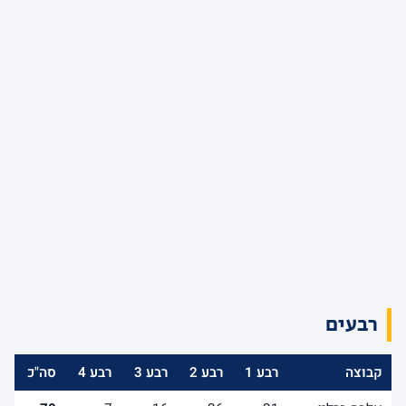
רבעים
קבוצה
רבע 1
רבע 2
רבע 3
רבע 4
סה"כ