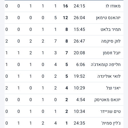
מאודו לו
24:15
16
1
1
1
0
0
יוהאנס טימאן
26:04
12
5
0
0
0
3
תמיר בלאט
15:45
8
1
1
0
0
0
לוק סיקמה
26:47
8
7
2
2
0
2
יובל זוסמן
20:08
7
3
1
2
1
1
חליפה קומאדג'ה
6:06
5
4
0
1
0
1
לואי אולינדה
19:52
5
2
0
1
1
0
יאני וצל
10:29
4
2
1
0
1
2
יונאס מאטיסק
4:54
2
0
1
0
0
0
טים שניידר
10:34
2
1
0
1
0
0
ג'לין סמית'
24:35
1
4
2
1
1
0