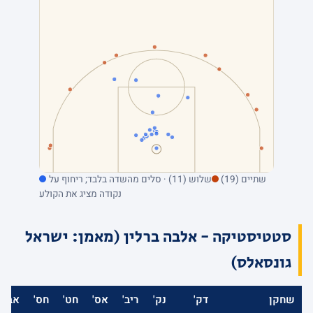
שתיים (19)
שלוש (11) · סלים מהשדה בלבד; ריחוף על
נקודה מציג את הקולע
סטטיסטיקה - אלבה ברלין (מאמן: ישראל
גונסאלס)
שחקן
דק'
נק'
ריב'
אס'
חט'
חס'
אב'