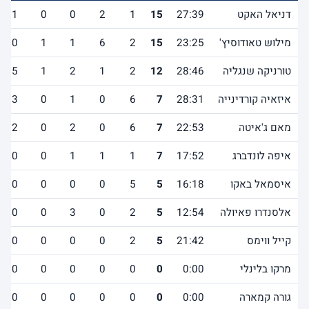
דניאל האקט
27:39
15
1
2
0
0
1
מילוש טאודוסיץ'
23:25
15
2
6
1
1
0
טורניקה שנגליה
28:46
12
2
1
2
1
5
איזאיה קורדינייה
28:31
7
6
0
1
0
3
מאם ג'איטה
22:53
7
6
0
2
0
2
איפה לונדברג
17:52
7
1
1
1
0
0
איסמאל באקו
16:18
5
5
0
0
0
0
אלסנדרו פאיולה
12:54
5
2
0
3
0
0
קייל ווימס
21:42
5
2
0
0
0
0
מרקו בלינלי
0:00
0
0
0
0
0
0
גורה קמארה
0:00
0
0
0
0
0
0