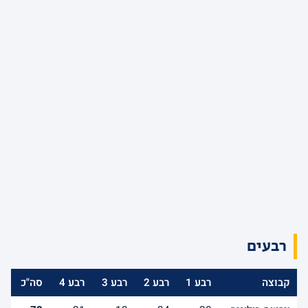
רבעים
קבוצה
רבע 1
רבע 2
רבע 3
רבע 4
סה"כ