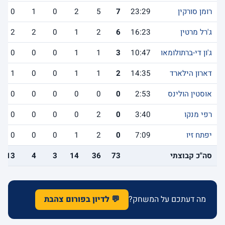
רומן סורקין
23:29
7
5
2
0
1
0
ג'רל מרטין
16:23
6
2
1
0
2
2
ג'ון די-ברתולומאו
10:47
3
1
1
0
0
0
דארון הילארד
14:35
2
1
1
0
0
1
אוסטין הולינס
2:53
0
0
0
0
0
0
רפי מנקו
3:40
0
2
0
0
0
0
יפתח זיו
7:09
0
2
1
0
0
0
סה"כ קבוצתי
73
36
14
3
4
13
מה דעתכם על המשחק?
💬 לדיון בפורום צהבת