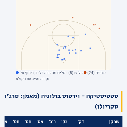
שתיים (24)
שלוש (5) · סלים מהשדה בלבד; ריחוף על
נקודה מציג את הקולע
סטטיסטיקה - וירטוס בולוניה (מאמן: סרג'ו
סקריולו)
שחקן
דק'
נק'
ריב'
אס'
חט'
חס'
אב'