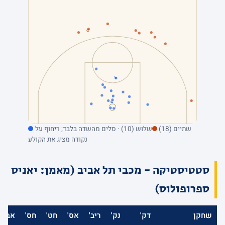
שתיים (18)
שלוש (10) · סלים מהשדה בלבד; ריחוף על
נקודה מציג את הקולע
סטטיסטיקה - מכבי תל אביב (מאמן: יאניס
ספרופולוס)
שחקן
דק'
נק'
ריב'
אס'
חט'
חס'
אב'