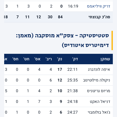
דריק וויליאמס
16:19
0
2
0
3
1
3
סה"כ קבוצתי
84
30
12
11
7
18
סטטיסטיקה - צסק"א מוסקבה (מאמן:
דימיטריס איטודיס)
שחקן
דק'
נק'
ריב'
אס'
חט'
חס'
אב'
איפה לונדברג
22:11
17
4
4
0
0
3
ניקולה מילוטינוב
25:35
12
6
0
0
0
0
מריוס גריגוניס
21:38
10
2
4
1
0
5
דניאל האקט
24:18
9
3
7
1
0
1
ג'ואל בולומבוי
24:27
6
2
0
0
1
0