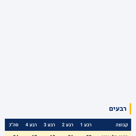
רבעים
קבוצה
רבע 1
רבע 2
רבע 3
רבע 4
סה"כ