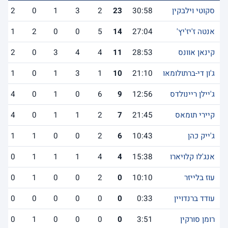
סקוטי וילבקין
30:58
23
2
3
1
0
2
אנטה ז'יז'יץ'
27:04
14
5
0
0
2
1
קינאן אוונס
28:53
11
4
4
3
0
2
ג'ון די-ברתולומאו
21:10
10
1
3
1
0
1
ג'יילן ריינולדס
12:56
9
6
0
1
0
4
קיירי תומאס
21:45
7
2
1
1
0
4
ג'ייק כהן
10:43
6
2
0
0
1
1
אנג'לו קלויארו
15:38
4
4
1
1
1
0
עוז בלייזר
10:10
0
2
0
0
1
0
עודד ברנדויין
0:33
0
0
0
0
0
0
רומן סורקין
3:51
0
0
0
0
1
0