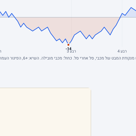
-14
רבע 4
רבע 3
ר