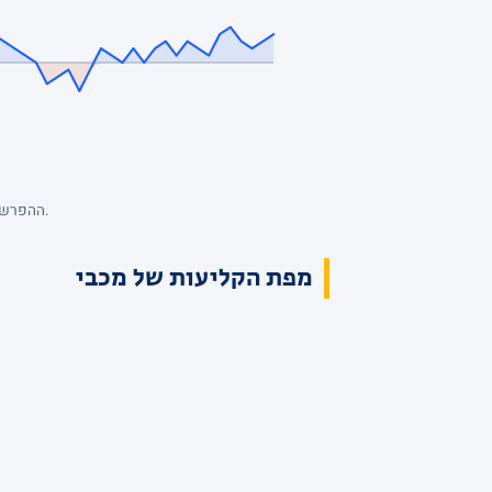
ההפרש מנקודת המבט של מכבי, סל אחרי סל. כחול: מכבי מובילה. השיא: +6, הפיגור העמוק: -14. הנתונים המלאים בטבלת הרבעים למעלה.
מפת הקליעות של מכבי