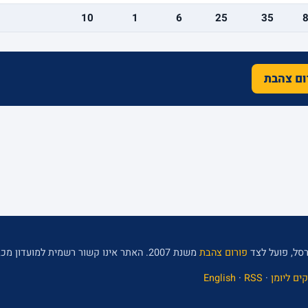
10
1
6
25
35
רום צהבת
סל, פועל לצד
פורום צהבת
משנת 2007. האתר אינו קשור רשמית למועדון מכבי תל אביב.
ים ליומן
·
RSS
·
English