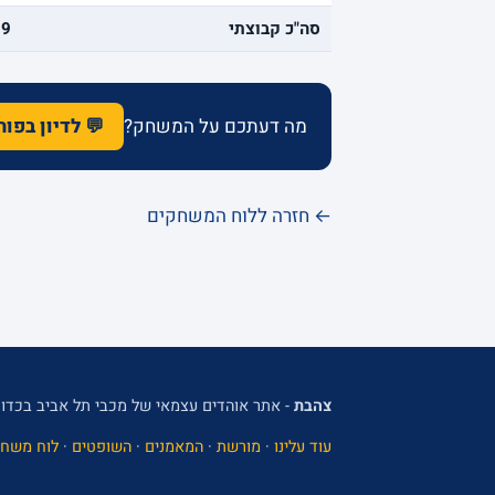
סה"כ קבוצתי
89
מה דעתכם על המשחק?
💬 לדיון בפו
← חזרה ללוח המשחקים
צהבת
- אתר אוהדים עצמאי של מכבי תל אביב בכדור
עוד עלינו
·
מורשת
·
המאמנים
·
השופטים
·
לוח משחק