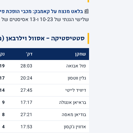
📰
בלאט מנצח על קאמבק: מכבי הופכת פיגור 14 ומנצחת ב
שלישי הגנתי של 10-23 ו-13 אסיסטים של תמיר בלאט.
סטטיסטיקה - אסוול וילרבאן (מ
שחקן
דק'
נק'
פול אבואה
28:03
19
גלין ווטסון
20:24
17
דיוויד לייטי
27:45
14
בראיאן אנגולה
17:17
9
בודיאן מאסה
27:21
8
אדווין ג'קסון
17:53
4