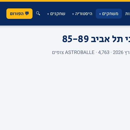
ת
משחקים
היסטוריה
שחקנים
🔍
💬 הפורום
▾
▾
▾
י תל אביב
85-89