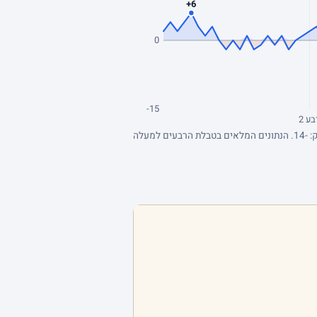
+6
0
-15
בע 2