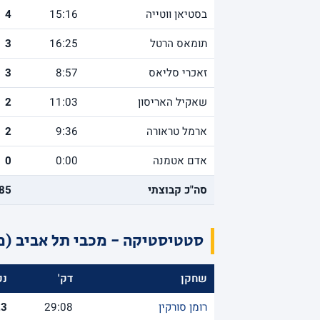
בסטיאן ווטייה
15:16
4
תומאס הרטל
16:25
3
זאכרי סליאס
8:57
3
שאקיל האריסון
11:03
2
ארמל טראורה
9:36
2
אדם אטמנה
0:00
0
סה"כ קבוצתי
85
סטטיסטיקה - מכבי תל אביב (מ
שחקן
דק'
נק
רומן סורקין
29:08
23