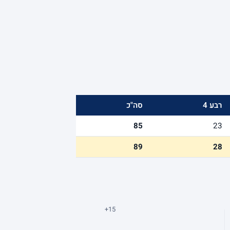
רבע 4
סה"כ
85
23
89
28
+15