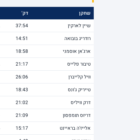
שחקן
דק'
נ
שיין לארקין
37:54
2
רודריג בובואה
14:51
0
ארג'אן אוסמני
18:58
3
טיבור פלייס
21:17
2
וויל קלייברן
26:06
0
טייריק ג'ונס
18:43
0
דרק וויליס
21:02
9
דריוס תומפסון
21:09
5
אלייז'ה בראיינט
15:17
4