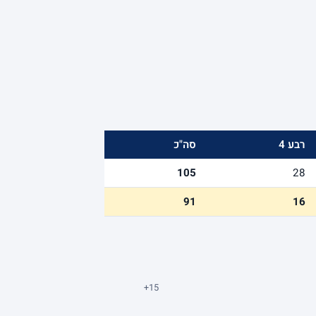
רבע 4
סה"כ
105
28
91
16
+15