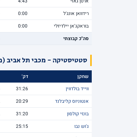
ארטן גאזי
4:43
0
רידוואן אונג'ל
0:00
0
בוראקג'אן יילדיזלי
0:00
0
סה"כ קבוצתי
5
סטטיסטיקה - מכבי תל אביב (מ
שחקן
דק'
נ
ווייד בולדווין
31:26
6
אנטוניוס קליבלנד
20:29
2
בונזי קולסון
31:20
2
ג'וש נבו
25:15
1