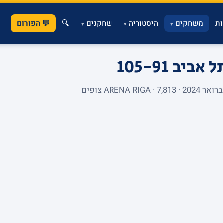
ת
משחקים
היסטוריה
שחקנים
🔍
💬 הפורום
▾
▾
▾
תל אביב
105-91