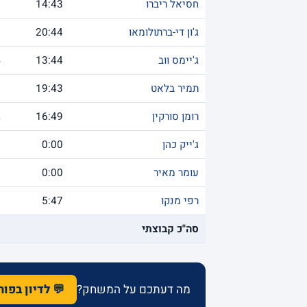
חסיאל ריברו
14:43
1
ג'ון די-ברתולומאו
20:44
0
ג'יימס ווב
13:44
4
תמיר בלאט
19:43
3
רומן סורקין
16:49
2
ג'ייק כהן
0:00
0
עומר מאיר
0:00
0
רפי מנקו
5:47
0
סה"כ קבוצתי
1
מה דעתכם על המשחק?
💬 לדיון בפו