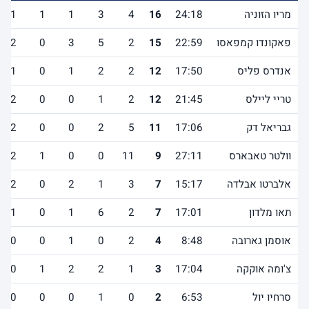
מריו הזוניה
24:18
16
4
3
1
1
1
פאקונדו קמפאסו
22:59
15
2
5
3
0
2
אנדרס פליס
17:50
12
2
2
1
0
1
טריי ליילס
21:45
12
2
1
0
0
2
גבריאל דק
17:06
11
5
2
0
0
2
וולטר טאבארס
27:11
9
11
0
0
1
2
אלברטו אבלדה
15:17
7
3
1
2
0
2
תאו מלדון
17:01
7
2
6
1
0
1
אוסמן גארובה
8:48
4
2
0
1
0
0
צ'ומה אוקקה
17:04
3
1
2
2
1
0
סרחיו יול
6:53
2
0
1
0
0
0