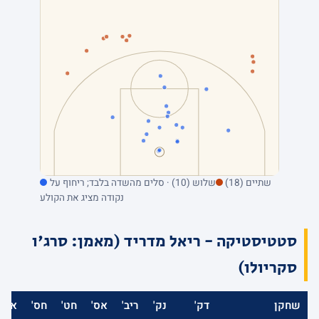
שתיים (18)
שלוש (10) · סלים מהשדה בלבד; ריחוף על
נקודה מציג את הקולע
סטטיסטיקה - ריאל מדריד (מאמן: סרג'ו
סקריולו)
שחקן
דק'
נק'
ריב'
אס'
חט'
חס'
אב'