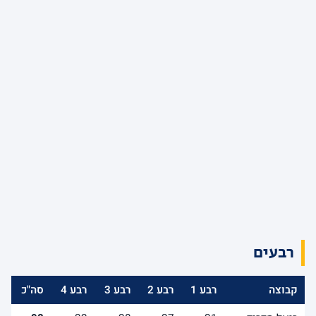
רבעים
קבוצה
רבע 1
רבע 2
רבע 3
רבע 4
סה"כ