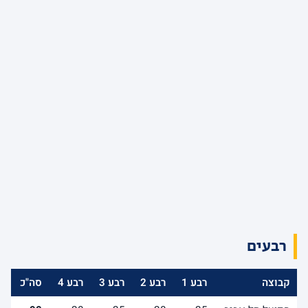
רבעים
קבוצה
רבע 1
רבע 2
רבע 3
רבע 4
סה"כ