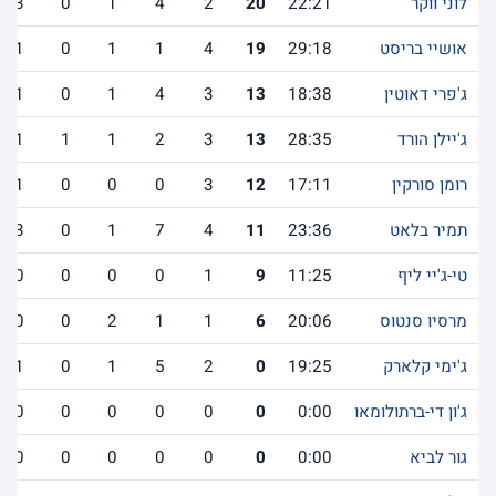
לוני ווקר
22:21
20
2
4
1
0
3
אושיי בריסט
29:18
19
4
1
1
0
1
ג'פרי דאוטין
18:38
13
3
4
1
0
1
ג'יילן הורד
28:35
13
3
2
1
1
1
רומן סורקין
17:11
12
3
0
0
0
1
תמיר בלאט
23:36
11
4
7
1
0
3
טי-ג'יי ליף
11:25
9
1
0
0
0
0
מרסיו סנטוס
20:06
6
1
1
2
0
0
ג'ימי קלארק
19:25
0
2
5
1
0
1
ג'ון די-ברתולומאו
0:00
0
0
0
0
0
0
גור לביא
0:00
0
0
0
0
0
0