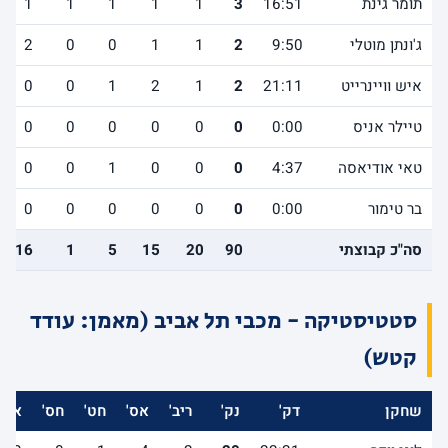
תומר גינת
16:51
3
1
1
1
1
1
ג'ונתן מוטלי
9:50
2
1
1
0
0
2
איש וויינרייט
21:11
2
1
2
1
0
0
טיילר אניס
0:00
0
0
0
0
0
0
טאי אודיאסה
4:37
0
0
0
1
0
0
בר טימור
0:00
0
0
0
0
0
0
סה"כ קבוצתי
90
20
15
5
1
16
סטטיסטיקה - מכבי תל אביב (מאמן: עודד
קטש)
שחקן
דק'
נק'
ריב'
אס'
חט'
חס'
אב'