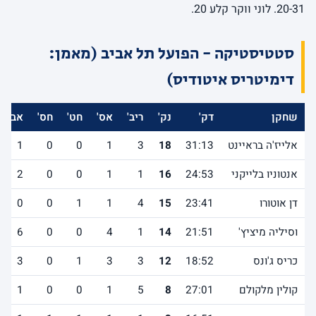
20-31. לוני ווקר קלע 20.
סטטיסטיקה - הפועל תל אביב (מאמן:
דימיטריס איטודיס)
שחקן
דק'
נק'
ריב'
אס'
חט'
חס'
אב'
אלייז'ה בראיינט
31:13
18
3
1
0
0
1
אנטוניו בלייקני
24:53
16
1
1
0
0
2
דן אוטורו
23:41
15
4
1
1
0
0
וסיליה מיציץ'
21:51
14
1
4
0
0
6
כריס ג'ונס
18:52
12
3
3
1
0
3
קולין מלקולם
27:01
8
5
1
0
0
1