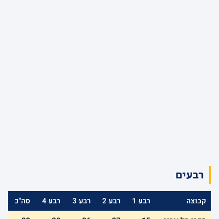
רבעים
קבוצה
רבע 1
רבע 2
רבע 3
רבע 4
סה"כ