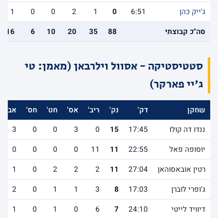
ג'ייק כהן
6:51
0
1
2
0
0
1
סה"כ קבוצתי
88
35
20
10
6
16
סטטיסטיקה - אסוול וילרבאן (מאמן: טי
ג'יי פארקר)
שחקן
דק'
נק'
ריב'
אס'
חט'
חס'
אב'
ננדו דה קולו
17:45
15
0
3
0
0
3
יוסופה פאל
22:55
11
11
0
0
0
0
רטין אובאסוהאן
27:04
11
2
2
2
0
1
ג'ופרי לוברן
17:03
8
3
1
1
0
2
דיוויד לייטי
24:10
7
6
0
1
0
1