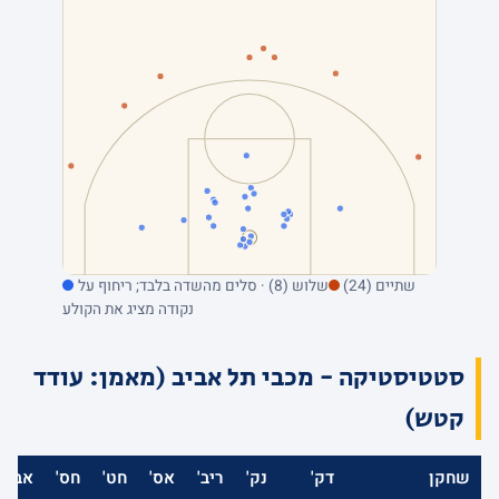
שתיים (24)
שלוש (8) · סלים מהשדה בלבד; ריחוף על
נקודה מציג את הקולע
סטטיסטיקה - מכבי תל אביב (מאמן: עודד
קטש)
שחקן
דק'
נק'
ריב'
אס'
חט'
חס'
אב'