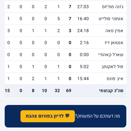
ג'ונה מת'יוס
27:03
7
1
2
0
0
2
אנתוני פולייט
16:40
7
5
0
0
0
1
אמין נואה
24:18
3
2
1
1
0
3
אנטואן דיו
2:16
0
0
0
0
0
0
שארל קאהודי
0:00
0
0
0
0
0
0
פול לאקומב
5:02
0
1
0
1
0
1
איב פונס
15:44
0
1
1
2
0
1
סה"כ קבוצתי
69
32
10
8
0
15
מה דעתכם על המשחק?
💬 לדיון בפורום צהבת