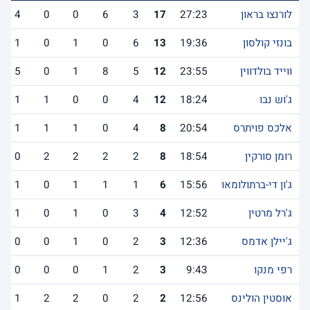
לורנצו בראון
27:23
17
3
6
0
0
4
בונזי קולסון
19:36
13
6
0
1
0
1
ווייד בולדווין
23:55
12
5
8
1
0
5
ג'וש נבו
18:24
12
4
0
0
1
1
אלכס פויתרס
20:54
8
4
0
1
1
1
רומן סורקין
18:54
8
2
2
2
2
0
ג'ון די-ברתולומאו
15:56
6
1
1
1
0
1
ג'רל מרטין
12:52
4
3
0
1
0
1
ג'יילן אדמס
12:36
3
2
0
1
0
0
רפי מנקו
9:43
3
2
1
0
0
0
אוסטין הולינס
12:56
2
2
0
2
2
1