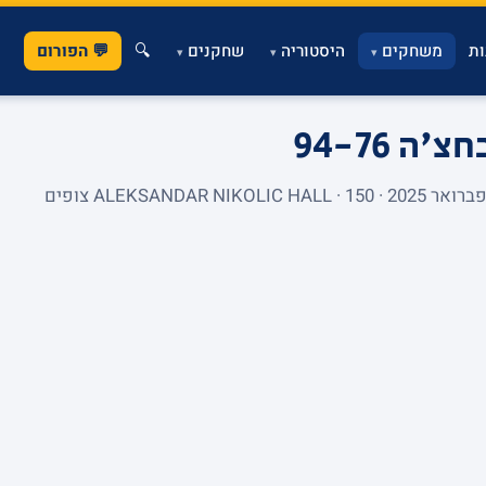
ת
משחקים
היסטוריה
שחקנים
🔍
💬 הפורום
▾
▾
▾
בחצ'ה
94-76