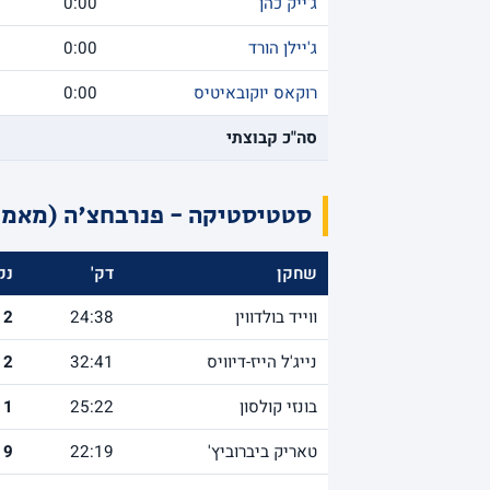
ג'ייק כהן
0:00
ג'יילן הורד
0:00
רוקאס יוקובאיטיס
0:00
סה"כ קבוצתי
סטטיסטיקה - פנרבחצ'ה (מאמן:
שחקן
דק'
נק
ווייד בולדווין
24:38
12
נייג'ל הייז-דיוויס
32:41
12
בונזי קולסון
25:22
11
טאריק ביברוביץ'
22:19
9