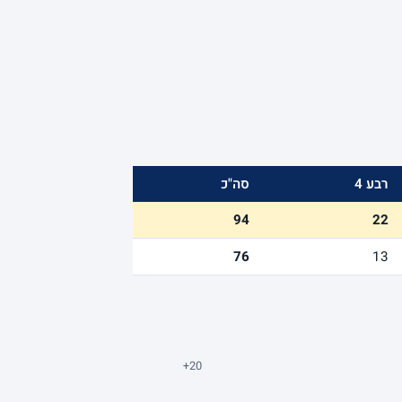
רבע 4
סה"כ
94
22
76
13
+20