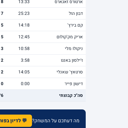
ארטורס זאגארס
13:33
8
דבון הול
25:23
7
קם בירץ'
14:18
5
אריק מק'קולום
12:45
5
ניקולו מלי
10:58
3
ז'ילסון באנגו
3:58
2
סרטאץ' שאנלי
14:05
2
דישון פייר
0:00
0
סה"כ קבוצתי
76
מה דעתכם על המשחק?
💬 לדיון בפו