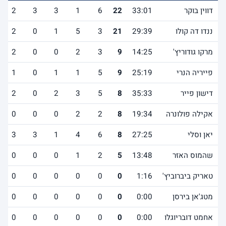
דווין בוקר
33:01
22
6
1
3
3
2
ננדו דה קולו
29:39
21
3
5
1
0
2
מרקו גודוריץ'
14:25
9
3
2
0
0
2
פייריה הנרי
25:19
9
5
1
1
0
1
דישון פייר
35:33
8
5
3
2
0
2
אקילה פולונרה
19:34
8
2
2
0
0
0
יאן וסלי
27:25
8
6
4
1
3
3
שהמוס האזר
13:48
5
2
1
0
0
0
טאריק ביברוביץ'
1:16
0
0
0
0
0
0
מטג'אן בירסן
0:00
0
0
0
0
0
0
אחמט דובריוגלו
0:00
0
0
0
0
0
0