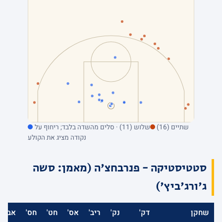
שתיים (16)
שלוש (11) · סלים מהשדה בלבד; ריחוף על
נקודה מציג את הקולע
סטטיסטיקה - פנרבחצ'ה (מאמן: סשה
ג'ורג'ביץ')
שחקן
דק'
נק'
ריב'
אס'
חט'
חס'
אב'