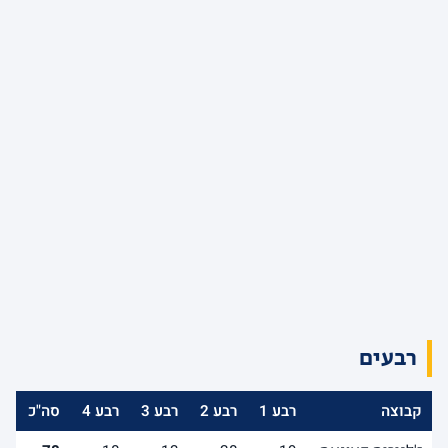
רבעים
קבוצה
רבע 1
רבע 2
רבע 3
רבע 4
סה"כ