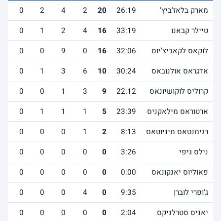
מארק בלאז'ביץ'
26:19
20
2
4
2
0
1
טיילר קבאנו
33:19
16
4
2
1
0
1
לוקאס לקאביצ'יוס
32:06
16
0
9
0
0
2
אדגראס אולנובאס
30:24
10
6
3
1
0
1
קרוליס לוקושיונאס
22:12
9
3
1
0
0
0
ארטוראס מילאקניס
23:39
5
1
1
1
0
0
רגימנטאס מיניוטאס
8:13
2
1
0
0
0
0
נילס גיפי
3:26
0
0
0
0
0
0
פאוליוס יאנקונאס
0:00
0
0
0
0
0
0
ג'ופרי לוברן
9:35
0
4
0
0
0
0
יאניס סטרלניקס
2:04
0
0
0
0
0
0