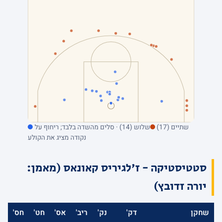
שתיים (17)
שלוש (14) · סלים מהשדה בלבד; ריחוף על
נקודה מציג את הקולע
סטטיסטיקה - ז'לגיריס קאונאס (מאמן:
יורה זדובץ)
שחקן
דק'
נק'
ריב'
אס'
חט'
חס'
א