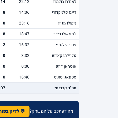
לאנדרו בולמרו
22:12
14
דייגו פלאקדורי
14:06
8
ניקולו מניון
23:16
8
ג'מפאולו ריצ'י
18:47
8
פרדי גילספי
16:32
2
גוליילמו קארוזו
3:32
0
אוסמאן דיופ
0:00
0
סטפאנו טונוט
16:48
0
סה"כ קבוצתי
107
מה דעתכם על המשחק?
💬 לדיון בפו