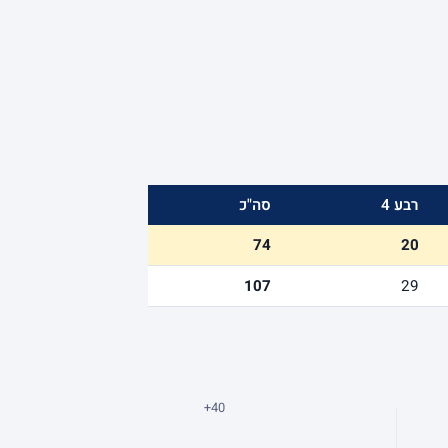
רבע 4
סה"כ
74
20
107
29
+40