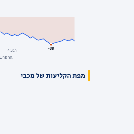
-38
רבע 4
ההפרש מנקודת המבט של מכבי, סל אחרי סל. כחול: מכבי מובילה. השיא: +1, הפיגור העמוק: -38. הנתונים המלאים בטבלת הרבעים למעלה.
מפת הקליעות של מכבי