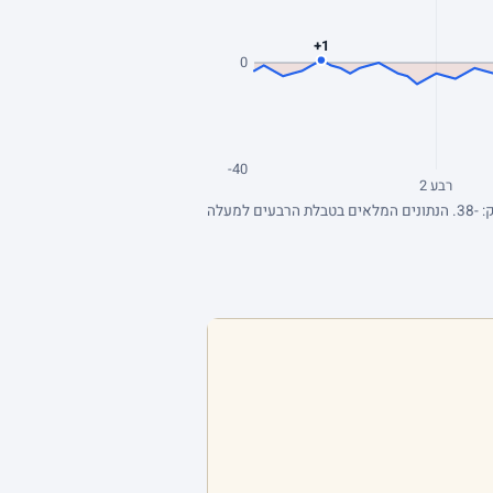
+1
0
-40
רבע 2