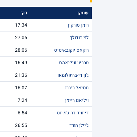
שחקן
דק'
רומן סורקין
17:34
לוי רנדולף
27:06
רוקאס יוקובאיטיס
28:06
טרביון וויליאמס
16:49
ג'ון די-ברתולומאו
21:36
חסיאל ריברו
16:07
ויליאם ריימן
7:24
דייוויד דה-ג'וליוס
6:54
ג'יילן הורד
26:55