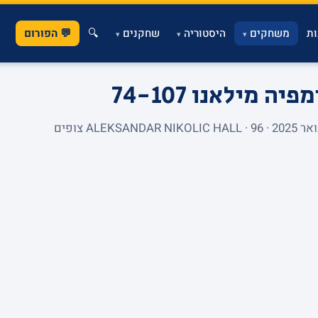
ת
משחקים
היסטוריה
שחקנים
🔍
💬 הפורום
▾
▾
▾
ימפיה מילאנו
74-107