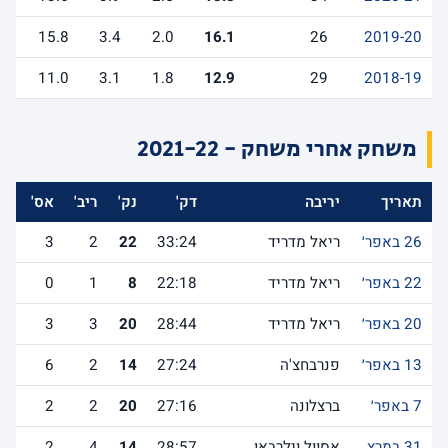
15.8
3.4
2.0
16.1
26
2019-20
11.0
3.1
1.8
12.9
29
2018-19
משחק אחרי משחק - 2021-22
תאריך
יריבה
דק'
נק'
ריב'
אס'
לש
26 באפר׳
ריאל מדריד
33:24
22
2
3
22 באפר׳
ריאל מדריד
22:18
8
1
0
20 באפר׳
ריאל מדריד
28:44
20
3
3
13 באפר׳
פנרבחצ'ה
27:24
14
2
6
7 באפר׳
ברצלונה
27:16
20
2
2
31 במרץ
אסוול וילרבאן
28:57
14
4
2