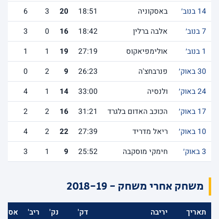
14 בנוב׳
באסקוניה
18:51
20
3
6
7 בנוב׳
אלבה ברלין
18:42
16
0
3
1 בנוב׳
אולימפיאקוס
27:19
19
1
1
30 באוק׳
פנרבחצ'ה
26:23
9
2
0
24 באוק׳
ולנסיה
33:00
14
1
4
17 באוק׳
הכוכב האדום בלגרד
31:21
16
2
2
10 באוק׳
ריאל מדריד
27:39
22
2
4
3 באוק׳
חימקי מוסקבה
25:52
9
1
3
משחק אחרי משחק - 2018-19
תאריך
יריבה
דק'
נק'
ריב'
אס'