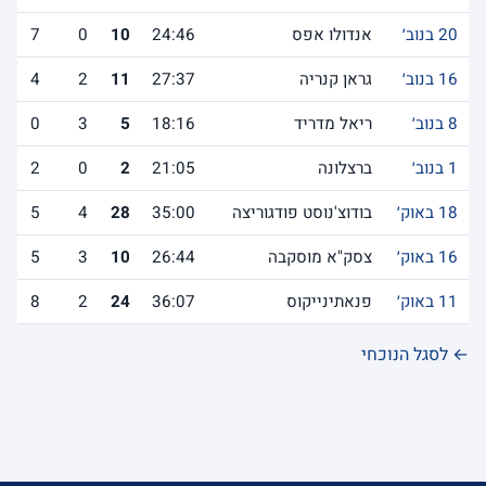
20 בנוב׳
אנדולו אפס
24:46
10
0
7
16 בנוב׳
גראן קנריה
27:37
11
2
4
8 בנוב׳
ריאל מדריד
18:16
5
3
0
1 בנוב׳
ברצלונה
21:05
2
0
2
18 באוק׳
בודוצ'נוסט פודגוריצה
35:00
28
4
5
16 באוק׳
צסק"א מוסקבה
26:44
10
3
5
11 באוק׳
פנאתינייקוס
36:07
24
2
8
← לסגל הנוכחי