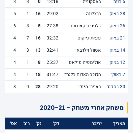
5 בנוב׳
באסקוניה
13:18
0
3
3
28 באוק׳
ברצלונה
29:02
16
1
5
26 באוק׳
ז'לגיריס קאונאס
27:38
5
3
6
21 באוק׳
פנאתינייקוס
32:32
16
7
4
14 באוק׳
אסוול וילרבאן
32:41
13
3
4
12 באוק׳
אולימפיה מילאנו
25:37
8
1
4
7 באוק׳
הכוכב האדום בלגרד
31:47
18
1
4
30 בספט׳
באיירן מינכן
29:20
28
0
3
משחק אחרי משחק - 2020-21
תאריך
יריבה
דק'
נק'
ריב'
אס'
לש