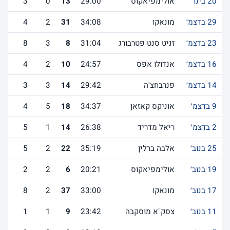
20 בינו׳
אולימפיאקוס
29:00
13
0
3
29 בדצמ׳
מונאקו
34:08
31
2
4
23 בדצמ׳
זניט סנט פטרבורג
31:04
8
3
8
16 בדצמ׳
אנדולו אפס
24:57
10
2
4
14 בדצמ׳
פנרבחצ'ה
29:42
14
3
3
9 בדצמ׳
אוניקס קאזאן
34:37
18
5
4
2 בדצמ׳
ריאל מדריד
26:38
14
1
5
25 בנוב׳
אלבה ברלין
35:19
22
2
5
19 בנוב׳
אולימפיאקוס
20:21
6
2
2
17 בנוב׳
מונאקו
33:00
37
2
8
11 בנוב׳
צסק"א מוסקבה
23:42
9
1
1