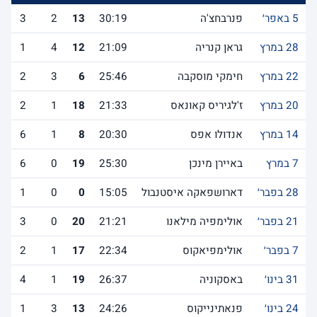
5 באפר׳
פנרבחצ'ה
30:19
13
2
3
28 במרץ
גראן קנריה
21:09
12
4
1
22 במרץ
חימקי מוסקבה
25:46
6
3
2
20 במרץ
ז'לגיריס קאונאס
21:33
18
1
2
14 במרץ
אנדולו אפס
20:30
8
1
6
7 במרץ
באיירן מינכן
25:30
19
0
6
28 בפבר׳
דארושפאקה איסטנבול
15:05
0
0
1
21 בפבר׳
אולימפיה מילאנו
21:21
20
0
3
7 בפבר׳
אולימפיאקוס
22:34
17
1
2
31 בינו׳
באסקוניה
26:37
19
1
4
24 בינו׳
פנאתינייקוס
24:26
13
3
1