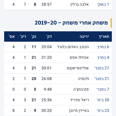
1 באוק׳
אלבה ברלין
28:57
8
7
4
משחק אחרי משחק - 2019-20
תאריך
יריבה
דק'
נק'
ריב'
אס'
לש
6 במרץ
הכוכב האדום בלגרד
20:04
11
2
4
4 במרץ
אנדולו אפס
31:20
21
1
4
27 בפבר׳
אולימפיאקוס
30:01
21
3
4
21 בפבר׳
ולנסיה
26:08
20
1
2
7 בפבר׳
פנרבחצ'ה
9:48
0
0
0
30 בינו׳
ריאל מדריד
25:36
21
3
4
23 בינו׳
באיירן מינכן
30:20
9
2
8