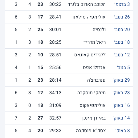
3 בדצמ׳
הכוכב האדום בלגרד
30:22
23
4
3
26 בנוב׳
אולימפיה מילאנו
28:41
17
3
6
20 בנוב׳
ולנסיה
30:01
25
2
5
18 בנוב׳
ריאל מדריד
28:25
18
3
1
12 בנוב׳
ז'לגיריס קאונאס
28:51
10
2
3
5 בנוב׳
אנדולו אפס
25:56
15
1
4
29 באוק׳
פנרבחצ'ה
28:14
23
2
1
23 באוק׳
חימקי מוסקבה
34:13
12
3
6
16 באוק׳
אולימפיאקוס
31:09
18
0
3
14 באוק׳
באיירן מינכן
32:57
27
2
7
8 באוק׳
צסק"א מוסקבה
29:32
20
4
5