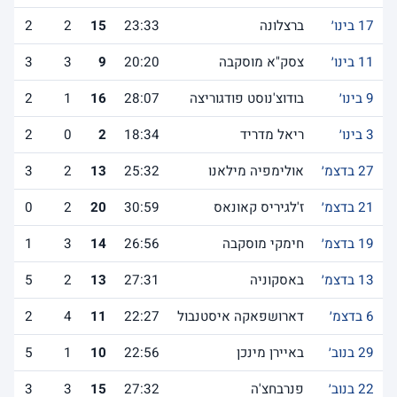
17 בינו׳
ברצלונה
23:33
15
2
2
11 בינו׳
צסק"א מוסקבה
20:20
9
3
3
9 בינו׳
בודוצ'נוסט פודגוריצה
28:07
16
1
2
3 בינו׳
ריאל מדריד
18:34
2
0
2
27 בדצמ׳
אולימפיה מילאנו
25:32
13
2
3
21 בדצמ׳
ז'לגיריס קאונאס
30:59
20
2
0
19 בדצמ׳
חימקי מוסקבה
26:56
14
3
1
13 בדצמ׳
באסקוניה
27:31
13
2
5
6 בדצמ׳
דארושפאקה איסטנבול
22:27
11
4
2
29 בנוב׳
באיירן מינכן
22:56
10
1
5
22 בנוב׳
פנרבחצ'ה
27:32
15
3
3