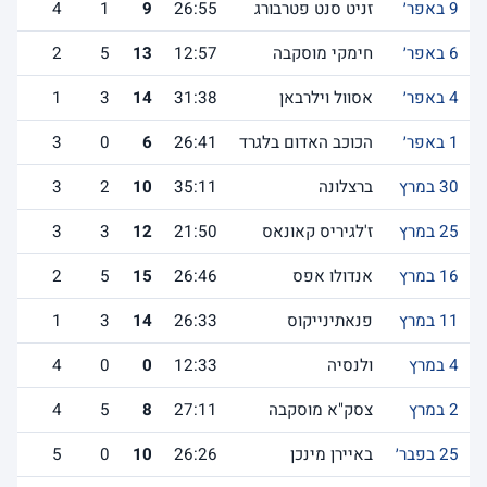
9 באפר׳
זניט סנט פטרבורג
26:55
9
1
4
6 באפר׳
חימקי מוסקבה
12:57
13
5
2
4 באפר׳
אסוול וילרבאן
31:38
14
3
1
1 באפר׳
הכוכב האדום בלגרד
26:41
6
0
3
30 במרץ
ברצלונה
35:11
10
2
3
25 במרץ
ז'לגיריס קאונאס
21:50
12
3
3
16 במרץ
אנדולו אפס
26:46
15
5
2
11 במרץ
פנאתינייקוס
26:33
14
3
1
4 במרץ
ולנסיה
12:33
0
0
4
2 במרץ
צסק"א מוסקבה
27:11
8
5
4
25 בפבר׳
באיירן מינכן
26:26
10
0
5