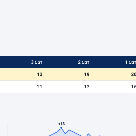
בע 1
רבע 2
רבע 3
13
19
2
21
13
1
+13