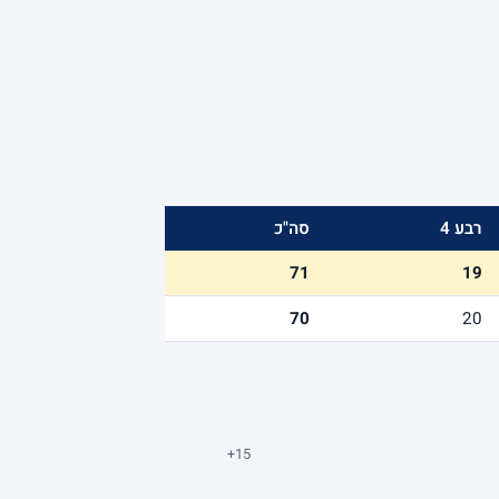
רבע 4
סה"כ
71
19
70
20
+15