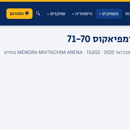
ת
משחקים
היסטוריה
שחקנים
🔍
💬 הפורום
▾
▾
▾
ימפיאקוס
71-70