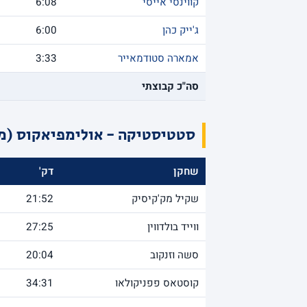
קווינסי אייסי
6:08
ג'ייק כהן
6:00
אמארה סטודמאייר
3:33
סה"כ קבוצתי
סטטיסטיקה - אולימפיאקוס (מא
שחקן
דק'
שקיל מק'קיסיק
21:52
ווייד בולדווין
27:25
סשה וזנקוב
20:04
קוסטאס פפניקולאו
34:31