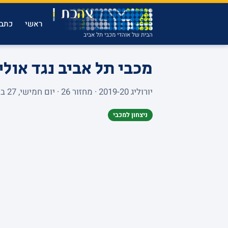
ראשי
כתבו
הבית של אוהדי מכבי תל אביב
מכבי תל אביב נגד אול
יורוליג 2019-20 · מחזור 26 · יום חמישי, 27 בפברואר 2020 · MENORA MIVTACHIM ARENA · 10,652 צופים
ניצחון למכבי