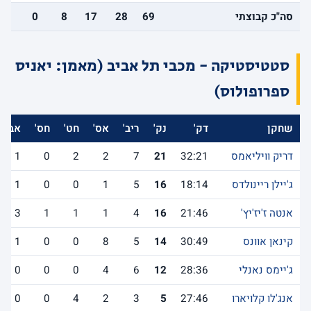
סה"כ קבוצתי
69
28
17
8
0
13
סטטיסטיקה - מכבי תל אביב (מאמן: יאניס
ספרופולוס)
שחקן
דק'
נק'
ריב'
אס'
חט'
חס'
אב'
דריק וויליאמס
32:21
21
7
2
2
0
1
ג'יילן ריינולדס
18:14
16
5
1
0
0
1
אנטה ז'יז'יץ'
21:46
16
4
1
1
1
3
קינאן אוונס
30:49
14
5
8
0
0
1
ג'יימס נאנלי
28:36
12
6
4
0
0
0
אנג'לו קלויארו
27:46
5
3
2
4
0
0