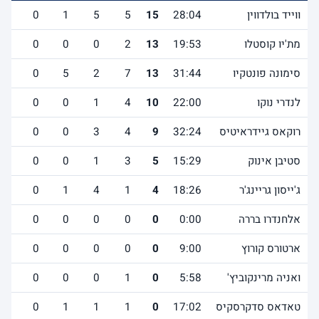
ווייד בולדווין
28:04
15
5
5
1
0
3
מת'יו קוסטלו
19:53
13
2
0
0
0
1
סימונה פונטקיו
31:44
13
7
2
5
0
3
לנדרי נוקו
22:00
10
4
1
0
0
1
רוקאס גיידראיטיס
32:24
9
4
3
0
0
2
סטיבן אינוק
15:29
5
3
1
0
0
2
ג'ייסון גריינג'ר
18:26
4
1
4
1
0
0
אלחנדרו בררה
0:00
0
0
0
0
0
0
ארטורס קורוץ
9:00
0
0
0
0
0
1
ואניה מרינקוביץ'
5:58
0
1
0
0
0
0
טאדאס סדקרסקיס
17:02
0
1
1
1
0
0