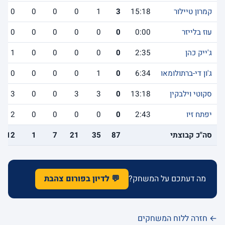
קמרון טיילור
15:18
3
1
0
0
0
0
עוז בלייזר
0:00
0
0
0
0
0
0
ג'ייק כהן
2:35
0
0
0
0
0
1
ג'ון די-ברתולומאו
6:34
0
1
0
0
0
0
סקוטי וילבקין
13:18
0
3
3
0
0
3
יפתח זיו
2:43
0
0
0
0
0
2
סה"כ קבוצתי
87
35
21
7
1
12
מה דעתכם על המשחק?
💬 לדיון בפורום צהבת
← חזרה ללוח המשחקים