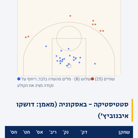
שתיים (25)
שלוש (8) · סלים מהשדה בלבד; ריחוף על
נקודה מציג את הקולע
סטטיסטיקה - באסקוניה (מאמן: דושקו
איבנוביץ')
שחקן
דק'
נק'
ריב'
אס'
חט'
חס'
אב