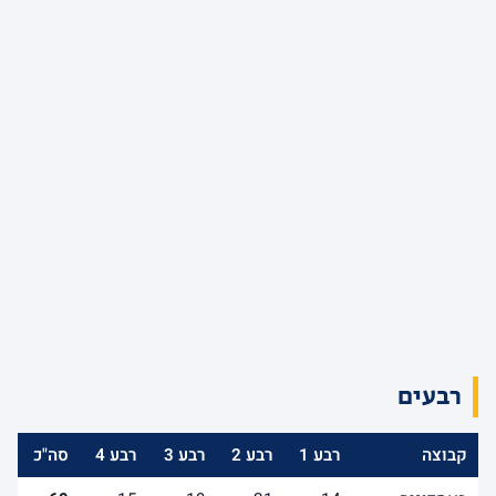
רבעים
קבוצה
רבע 1
רבע 2
רבע 3
רבע 4
סה"כ