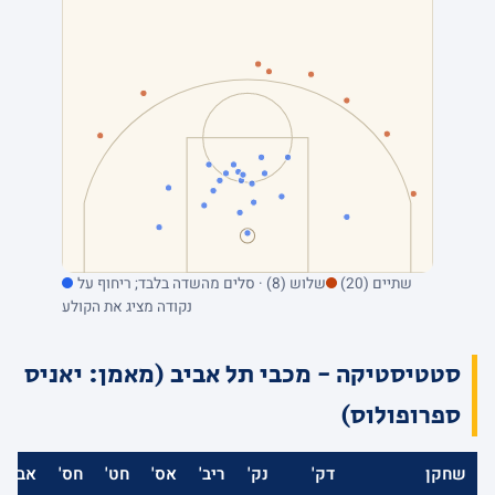
שתיים (20)
שלוש (8) · סלים מהשדה בלבד; ריחוף על
נקודה מציג את הקולע
סטטיסטיקה - מכבי תל אביב (מאמן: יאניס
ספרופולוס)
שחקן
דק'
נק'
ריב'
אס'
חט'
חס'
אב'