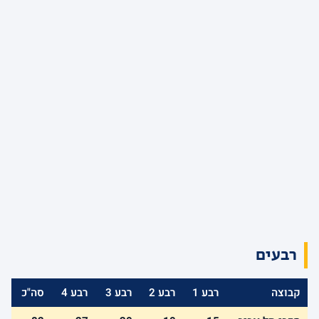
רבעים
קבוצה
רבע 1
רבע 2
רבע 3
רבע 4
סה"כ