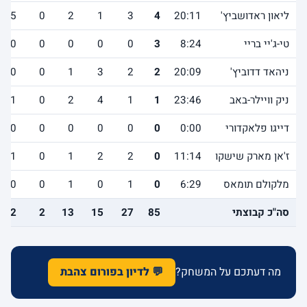
ליאון ראדושביץ'
20:11
4
3
1
2
0
5
טי-ג'יי בריי
8:24
3
0
0
0
0
0
ניהאד דדוביץ'
20:09
2
2
3
1
0
0
ניק וויילר-באב
23:46
1
1
4
2
0
1
דייגו פלאקדורי
0:00
0
0
0
0
0
0
ז'אן מארק שישקו
11:14
0
2
2
1
0
1
מלקולם תומאס
6:29
0
1
0
1
0
0
סה"כ קבוצתי
85
27
15
13
2
12
מה דעתכם על המשחק?
💬 לדיון בפורום צהבת