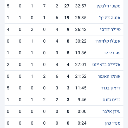
סקוטי וילבקין
32:57
27
2
7
1
0
5
אנטה ז'יז'יץ'
25:35
19
6
1
0
1
1
טיילר דורסי
26:42
9
4
0
2
0
4
אנג'לו קלויארו
30:22
8
4
0
1
0
0
עוז בלייזר
13:36
5
3
0
1
0
1
אלייז'ה בראיינט
27:01
4
4
0
1
0
2
אותלו האנטר
21:52
4
6
2
1
0
0
דראגן בנדר
11:45
3
3
0
0
0
5
כריס ג'ונס
9:46
3
2
2
1
0
1
עידן אלבר
0:00
0
0
0
0
0
0
סנדי כהן
0:24
0
0
0
0
0
0