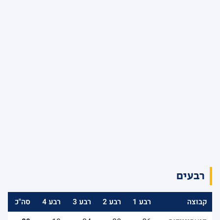
רבעים
קבוצה
רבע 1
רבע 2
רבע 3
רבע 4
סה"כ