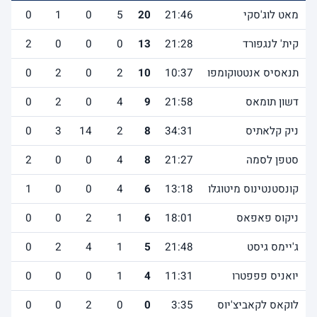
מאט לוג'סקי
21:46
20
5
0
1
0
1
קית' לנגפורד
21:28
13
0
0
0
2
0
תנאסיס אנטטוקומפו
10:37
10
2
0
2
0
0
דשון תומאס
21:58
9
4
0
2
0
2
ניק קלאתיס
34:31
8
2
14
3
0
5
סטפן לסמה
21:27
8
4
0
0
2
1
קונסטנטינוס מיטוגלו
13:18
6
4
0
0
1
1
ניקוס פאפאס
18:01
6
1
2
0
0
0
ג'יימס גיסט
21:48
5
1
4
2
0
1
יואניס פפפטרו
11:31
4
1
0
0
0
0
לוקאס לקאביצ'יוס
3:35
0
0
2
0
0
0