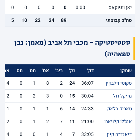
יאן ווגיוקאס
0:00
0
0
0
0
0
0
סה"כ קבוצתי
89
24
22
10
5
1
סטטיסטיקה - מכבי תל אביב (מאמן: נבן
ספאהיה)
שחקן
דק'
נק'
ריב'
אס'
חט'
חס'
אב'
סקוטי וילבקין
36:07
24
2
8
1
0
4
מייקל רול
30:04
15
0
3
2
0
2
טאריק בלאק
24:33
14
6
1
1
0
1
אנג'לו קלויארו
21:00
11
7
2
1
0
2
דיאנדרה קיין
33:05
7
4
1
0
0
4