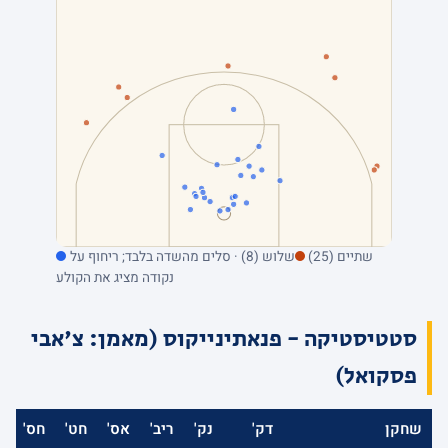
שתיים (25)
שלוש (8) · סלים מהשדה בלבד; ריחוף על
נקודה מציג את הקולע
סטטיסטיקה - פנאתינייקוס (מאמן: צ'אבי
פסקואל)
שחקן
דק'
נק'
ריב'
אס'
חט'
חס'
א