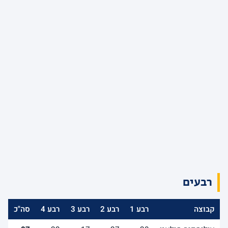
רבעים
קבוצה
רבע 1
רבע 2
רבע 3
רבע 4
סה"כ