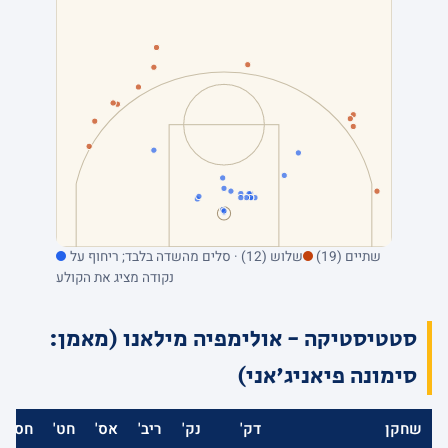
שתיים (19)
שלוש (12) · סלים מהשדה בלבד; ריחוף על
נקודה מציג את הקולע
סטטיסטיקה - אולימפיה מילאנו (מאמן:
סימונה פיאניג'אני)
שחקן
דק'
נק'
ריב'
אס'
חט'
חס'