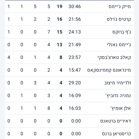
מייק ג'יימס
30:46
19
5
5
1
1
קרטיס ג'רלס
21:56
16
2
2
1
1
ג'ף ברוקס
24:13
15
7
0
0
1
ג'יימס נאנלי
21:49
13
4
0
0
0
קאלב טארצ'בסקי
23:57
8
4
1
0
4
מינדאוגס קוזמינסקאס
15:47
4
2
0
0
0
ולדימיר מיצוב
29:20
4
4
3
0
0
נמניה נדוביץ'
16:09
4
3
0
1
0
אלן אומיץ'
16:03
4
8
1
1
0
דאיריס ברטאנס
0:00
0
0
0
0
0
כריסטיאן ברנס
0:00
0
0
0
0
0