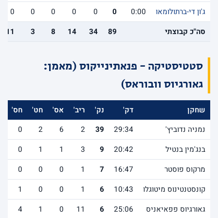
ג'ון די-ברתולומאו
0:00
0
0
0
0
0
0
סה"כ קבוצתי
89
34
14
8
3
11
סטטיסטיקה - פנאתינייקוס (מאמן:
גאורגיוס וובוראס)
שחקן
דק'
נק'
ריב'
אס'
חט'
חס'
א
נמניה נדוביץ'
29:34
39
2
6
2
0
1
בנג'מין בנטיל
20:42
9
3
1
1
0
1
מרקוס פוסטר
16:47
7
1
0
0
0
1
קונסטנטינוס מיטוגלו
10:43
6
1
0
0
1
0
גאורגיוס פפאיאניס
25:06
6
11
0
1
4
0