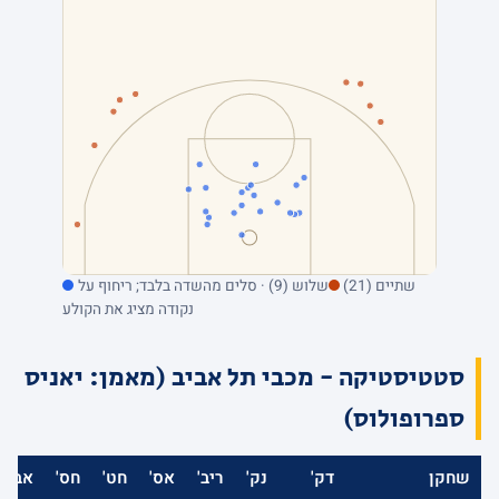
שתיים (21)
שלוש (9) · סלים מהשדה בלבד; ריחוף על
נקודה מציג את הקולע
סטטיסטיקה - מכבי תל אביב (מאמן: יאניס
ספרופולוס)
שחקן
דק'
נק'
ריב'
אס'
חט'
חס'
אב'