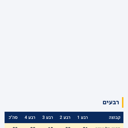
רבעים
קבוצה
רבע 1
רבע 2
רבע 3
רבע 4
סה"כ