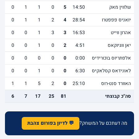
שלווין מאק
14:50
5
0
1
1
0
1
יואניס פפפטרו
28:54
4
2
1
1
0
1
אהרון ווייט
16:53
3
3
1
0
0
2
יאן ווגיוקאס
4:51
2
0
1
0
0
1
אלפתריוס בוכורידיס
0:00
0
0
0
0
0
0
לאונידאס קסלאקיס
6:30
0
0
1
0
0
0
האוורד סנט-רוס
25:10
0
2
5
1
1
2
סה"כ קבוצתי
81
25
17
7
6
0
מה דעתכם על המשחק?
💬 לדיון בפורום צהבת