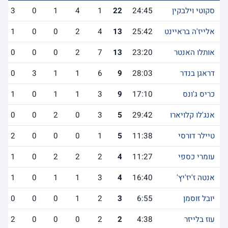
סקוטי וילבקין
24:45
22
1
4
1
0
3
אלייז'ה בראיינט
25:42
13
4
2
0
0
1
אותלו האנטר
23:20
13
7
2
0
0
0
דראגן בנדר
28:03
9
6
1
1
3
0
כריס ג'ונס
17:10
9
3
1
1
0
1
אנג'לו קלויארו
29:42
5
3
0
2
0
0
טיילר דורסי
11:38
5
1
0
0
0
2
עומרי כספי
11:27
4
2
2
2
0
1
אנטה ז'יז'יץ'
16:40
4
3
1
1
0
1
יובל זוסמן
6:55
3
2
1
0
0
0
עוז בלייזר
4:38
2
2
0
0
0
2