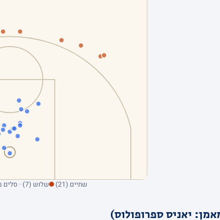
שתיים (21)
שלוש (7) · סלים מהשדה בלבד; ריחוף על נקודה מציג את הקולע
אמן: יאניס ספרופולוס)