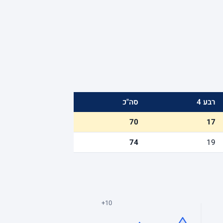
רבע 4
סה"כ
70
17
74
19
+10