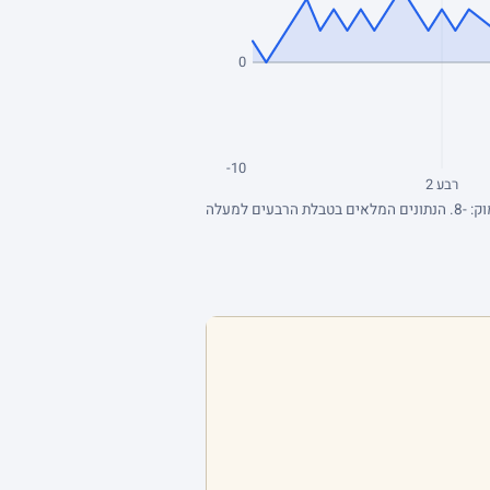
0
-10
רבע 2