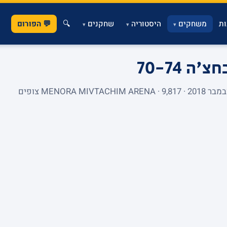
ת
משחקים
היסטוריה
שחקנים
🔍
💬 הפורום
▾
▾
▾
בחצ'ה
70-74