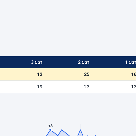
בע 1
רבע 2
רבע 3
12
25
1
19
23
1
+8