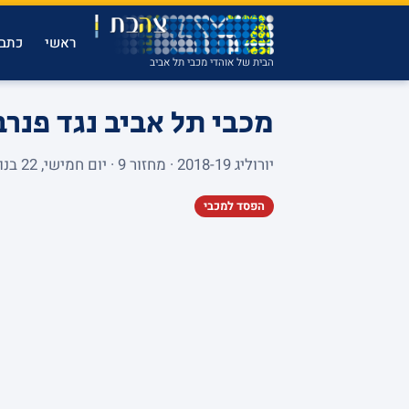
ראשי
כתבו
הבית של אוהדי מכבי תל אביב
מכבי תל אביב נגד פנר
יורוליג 2018-19 · מחזור 9 · יום חמישי, 22 בנובמבר 2018 · MENORA MIVTACHIM ARENA · 9,817 צופים
הפסד למכבי