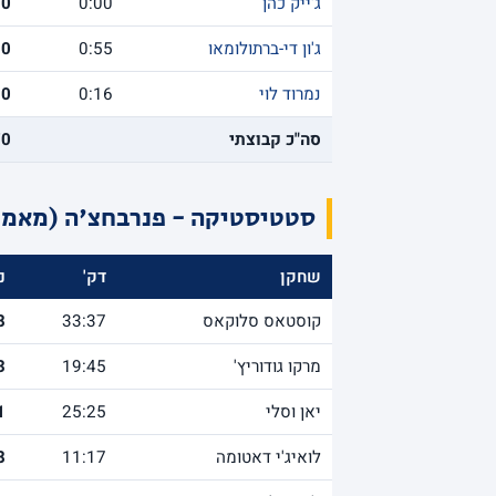
ג'ייק כהן
0:00
0
ג'ון די-ברתולומאו
0:55
0
נמרוד לוי
0:16
0
סה"כ קבוצתי
70
סטטיסטיקה - פנרבחצ'ה (מאמן: 
שחקן
דק'
נ
קוסטאס סלוקאס
33:37
8
מרקו גודוריץ'
19:45
3
יאן וסלי
25:25
1
לואיג'י דאטומה
11:17
8