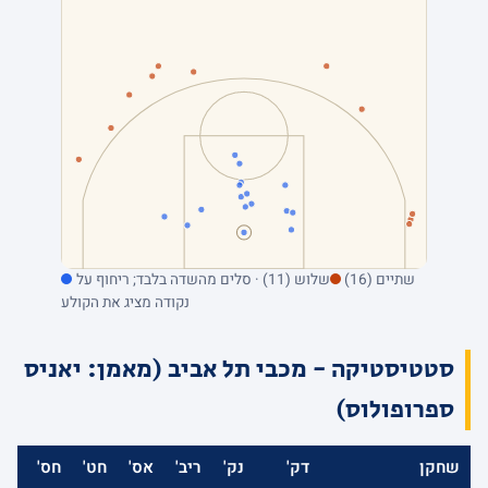
שתיים (16)
שלוש (11) · סלים מהשדה בלבד; ריחוף על
נקודה מציג את הקולע
סטטיסטיקה - מכבי תל אביב (מאמן: יאניס
ספרופולוס)
שחקן
דק'
נק'
ריב'
אס'
חט'
חס'
אב