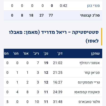
סנדי כהן
0:42
0
0
0
0
0
0
סה"כ קבוצתי
77
27
18
8
0
17
סטטיסטיקה - ריאל מדריד (מאמן: פאבלו
לאסו)
שחקן
דק'
נק'
ריב'
אס'
חט'
חס'
אנתוני רנדולף
21:02
19
7
0
0
0
פביאן קוזר
21:25
12
3
1
1
0
טריי תומפקינס
16:27
12
3
2
1
0
פאקונדו קמפאסו
24:39
11
3
8
4
0
וולטר טאבארס
31:48
11
10
0
0
5