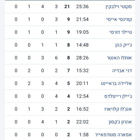
סקוטי וילבקין
25:36
21
3
4
1
0
5
קווינסי אייסי
21:54
9
3
0
1
0
2
טיילר דורסי
19:05
9
1
0
1
0
3
ג'ייק כהן
14:48
8
1
1
0
0
1
אותלו האנטר
28:26
8
6
3
0
0
1
דני אבדיה
15:32
7
2
0
2
0
1
אלייז'ה בראיינט
20:11
5
4
3
2
0
2
ג'יילן ריינולדס
12:54
4
4
0
0
0
1
אנג'לו קלויארו
16:52
2
2
3
1
0
1
אהרון ג'קסון
22:02
2
1
4
0
0
0
אמארה סטודמאייר
1:58
2
0
0
0
0
0