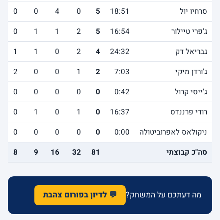
סרחיו יול
18:51
5
0
4
0
0
ג'פרי טיילור
16:54
5
2
1
1
0
גבריאל דק
24:32
4
2
0
1
1
ג'ורדן מיקי
7:03
2
1
0
0
2
ג'ייסי קרול
0:42
0
0
0
0
0
רודי פרננדס
16:37
0
1
0
1
0
ניקולאס לאפרוביטולה
0:00
0
0
0
0
0
סה"כ קבוצתי
81
32
16
9
8
מה דעתכם על המשחק?
💬 לדיון בפורום צהבת