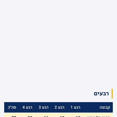
רבעים
קבוצה
רבע 1
רבע 2
רבע 3
רבע 4
סה"כ