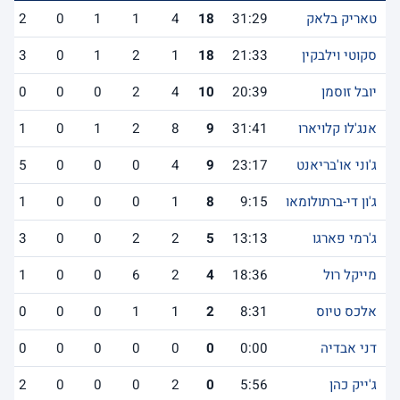
טאריק בלאק
31:29
18
4
1
1
0
2
סקוטי וילבקין
21:33
18
1
2
1
0
3
יובל זוסמן
20:39
10
4
2
0
0
0
אנג'לו קלויארו
31:41
9
8
2
1
0
1
ג'וני או'בריאנט
23:17
9
4
0
0
0
5
ג'ון די-ברתולומאו
9:15
8
1
0
0
0
1
ג'רמי פארגו
13:13
5
2
2
0
0
3
מייקל רול
18:36
4
2
6
0
0
1
אלכס טיוס
8:31
2
1
1
0
0
0
דני אבדיה
0:00
0
0
0
0
0
0
ג'ייק כהן
5:56
0
2
0
0
0
2