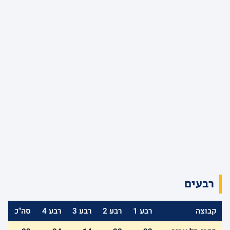
רבעים
קבוצה
רבע 1
רבע 2
רבע 3
רבע 4
סה"כ