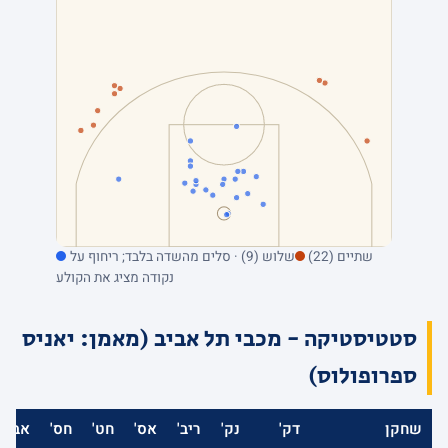
שתיים (22)
שלוש (9) · סלים מהשדה בלבד; ריחוף על
נקודה מציג את הקולע
סטטיסטיקה - מכבי תל אביב (מאמן: יאניס
ספרופולוס)
שחקן
דק'
נק'
ריב'
אס'
חט'
חס'
אב'