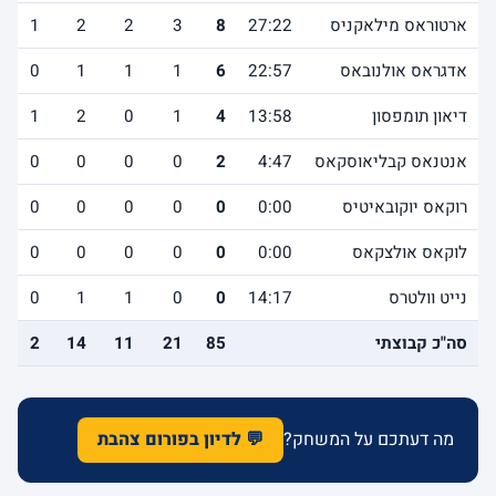
ארטוראס מילאקניס
27:22
8
3
2
2
1
אדגראס אולנובאס
22:57
6
1
1
1
0
דיאון תומפסון
13:58
4
1
0
2
1
אנטנאס קבליאוסקאס
4:47
2
0
0
0
0
רוקאס יוקובאיטיס
0:00
0
0
0
0
0
לוקאס אולצקאס
0:00
0
0
0
0
0
נייט וולטרס
14:17
0
0
1
1
0
סה"כ קבוצתי
85
21
11
14
2
מה דעתכם על המשחק?
💬 לדיון בפורום צהבת